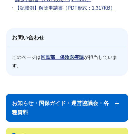
・
【記載例】解除申請書（PDF形式：1,317KB）
お問い合わせ
このページは
区民部 保険医療課
が担当していま
す。
サ
本
ブ
文
お知らせ・国保ガイド・運営協議会・各
ナ
こ
種資料
ビ
こ
ゲ
ま
ー
で