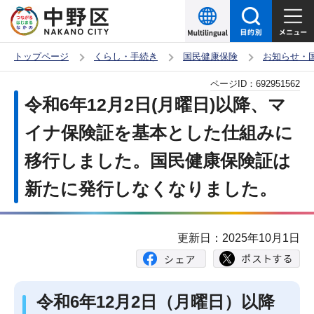
こ
の
ペ
トップページ
くらし・手続き
国民健康保険
お知らせ・
ー
本
ページID：
692951562
ジ
文
令和6年12月2日(月曜日)以降、マ
の
こ
先
イナ保険証を基本とした仕組みに
こ
頭
移行しました。国民健康保険証は
か
で
ら
新たに発行しなくなりました。
す
更新日：2025年10月1日
令和6年12月2日（月曜日）以降