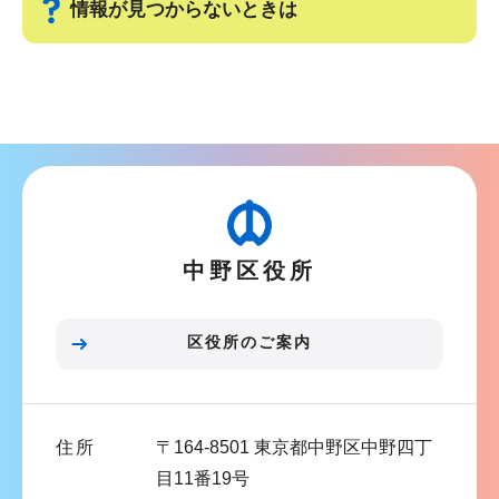
情報が見つからないときは
シ
ョ
サ
ン
ブ
こ
ナ
こ
ビ
か
ゲ
ら
ー
中野区役所
シ
ョ
ン
区役所のご案内
こ
こ
ま
住所
〒164-8501 東京都中野区中野四丁
で
目11番19号