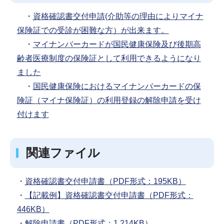
・
資格確認書交付申請(介助等の理由によりマイナ
保険証での受診が困難な方）が出来ます。
・
マイナンバーカードが国民健康保険及び後期高
齢者医療制度の保険証として利用できるようになり
ました
・
国民健康保険におけるマイナンバーカードの保
険証（マイナ保険証）の利用登録の解除申請を受け
付けます
関連ファイル
・
資格確認書交付申請書（PDF形式：195KB）
・
【記載例】資格確認書交付申請書（PDF形式：
446KB）
・
解除申請書（PDF形式：1,214KB）