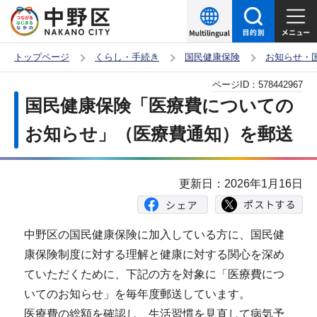
こ
の
ペ
トップページ
くらし・手続き
国民健康保険
お知らせ・
ー
本
ページID：
578442967
ジ
文
国民健康保険「医療費についての
の
こ
先
お知らせ」（医療費通知）を郵送
こ
頭
か
で
ら
更新日：2026年1月16日
す
中野区の国民健康保険に加入している方に、国民健
康保険制度に対する理解と健康に対する関心を深め
ていただくために、下記の方を対象に「医療費につ
いてのお知らせ」を毎年度郵送しています。
医療費の総額を確認し、生活習慣を見直して病気予