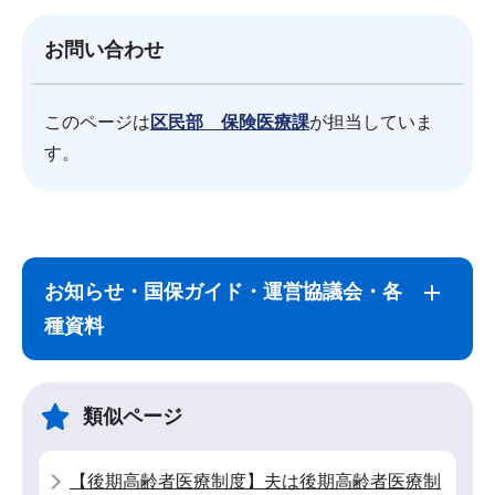
お問い合わせ
このページは
区民部 保険医療課
が担当していま
す。
サ
本
ブ
文
お知らせ・国保ガイド・運営協議会・各
ナ
こ
種資料
ビ
こ
ゲ
ま
ー
で
類似ページ
シ
ョ
【後期高齢者医療制度】夫は後期高齢者医療制