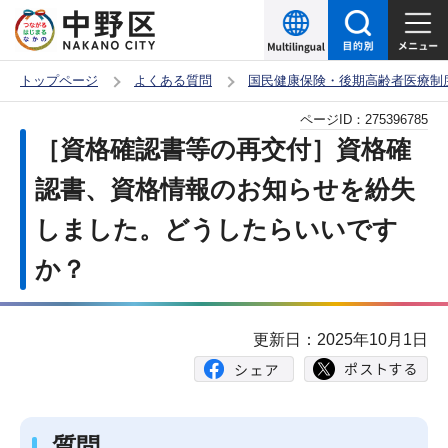
こ
の
ペ
トップページ
よくある質問
国民健康保険・後期高齢者医療制
ー
本
ページID：
275396785
ジ
文
［資格確認書等の再交付］資格確
の
こ
先
認書、資格情報のお知らせを紛失
こ
頭
しました。どうしたらいいです
か
で
ら
か？
す
更新日：2025年10月1日
質問