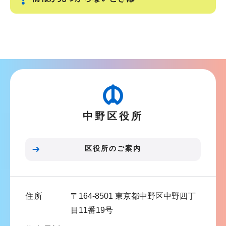
サ
ブ
ナ
ビ
ゲ
ー
中野区役所
シ
ョ
ン
区役所のご案内
こ
こ
ま
住所
〒164-8501 東京都中野区中野四丁
で
目11番19号