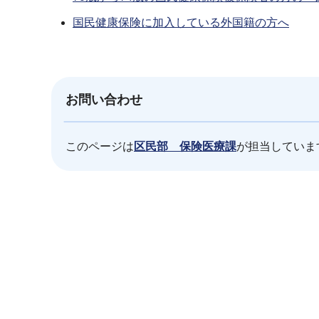
国民健康保険に加入している外国籍の方へ
お問い合わせ
このページは
区民部 保険医療課
が担当していま
本
文
こ
こ
ま
で