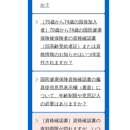
か？
［70歳から74歳の国保加入
者］70歳から74歳の国民健康
保険被保険者の資格確認書
（旧高齢受給者証）または資
格情報のお知らせはいつ頃送
付されますか？
国民健康保険資格確認書の臓
器提供意思表示欄（裏面）に
ついて、年齢制限や意思記入
の必要はありますか？
［資格確認書］資格確認書の
有効期限が切れますが、いつ