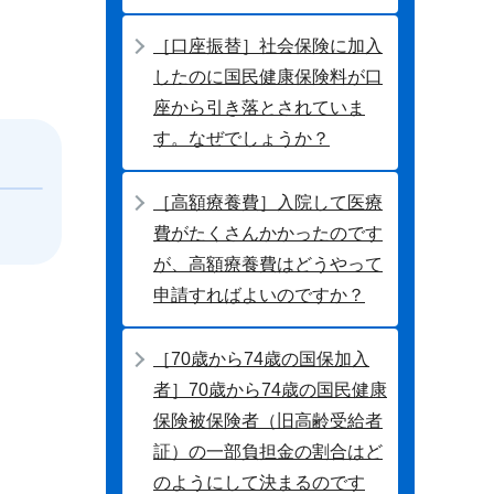
［口座振替］社会保険に加入
したのに国民健康保険料が口
座から引き落とされていま
す。なぜでしょうか？
［高額療養費］入院して医療
費がたくさんかかったのです
が、高額療養費はどうやって
申請すればよいのですか？
［70歳から74歳の国保加入
者］70歳から74歳の国民健康
保険被保険者（旧高齢受給者
証）の一部負担金の割合はど
のようにして決まるのです