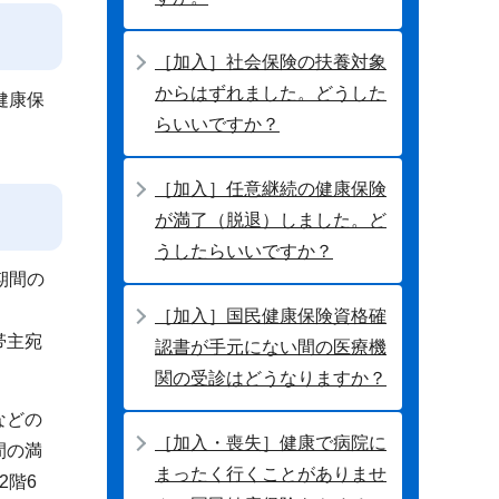
［加入］社会保険の扶養対象
からはずれました。どうした
健康保
らいいですか？
［加入］任意継続の健康保険
が満了（脱退）しました。ど
うしたらいいですか？
期間の
［加入］国民健康保険資格確
帯主宛
認書が手元にない間の医療機
関の受診はどうなりますか？
などの
［加入・喪失］健康で病院に
間の満
まったく行くことがありませ
2階6