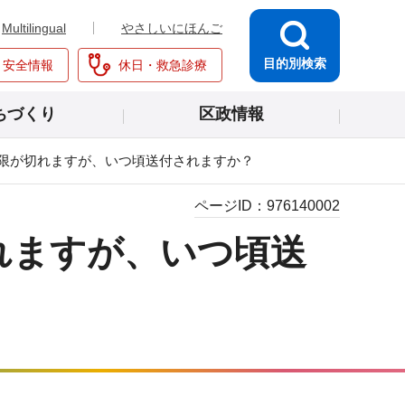
Multilingual
やさしいにほんご
目的別検索
・安全情報
休日・救急診療
ちづくり
区政情報
限が切れますが、いつ頃送付されますか？
ページID：
976140002
れますが、いつ頃送