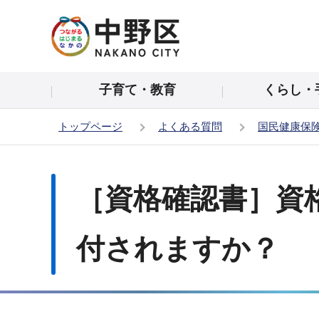
こ
の
ペ
ー
子育て・教育
くらし・
ジ
の
トップページ
よくある質問
国民健康保
先
頭
本
で
文
［資格確認書］資
す
こ
こ
か
付されますか？
ら