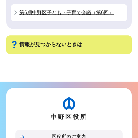
ョ
第6期中野区子ども・子育て会議（第6回）
ン
こ
こ
か
情報が見つからないときは
ら
サ
ブ
ナ
ビ
ゲ
ー
中野区役所
シ
ョ
ン
区役所のご案内