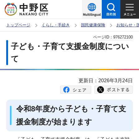
こ
の
ペ
トップページ
くらし・手続き
国民健康保険
お知らせ・
ー
本
ページID：
976272100
ジ
文
子ども・子育て支援金制度につい
の
こ
先
て
こ
頭
か
で
ら
更新日：2026年3月24日
す
令和8年度から子ども・子育て支
援金制度が始まります