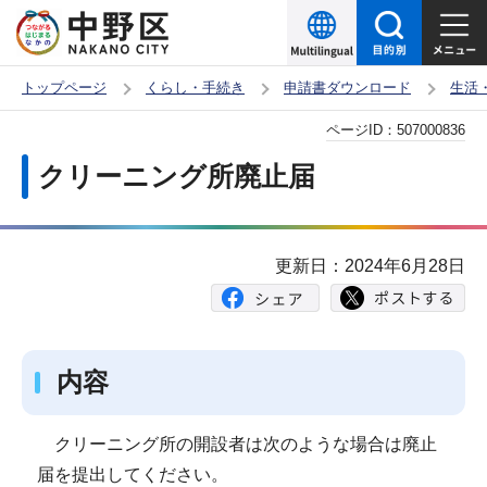
こ
の
ペ
トップページ
くらし・手続き
申請書ダウンロード
生活
ー
本
ページID：
507000836
ジ
文
の
クリーニング所廃止届
こ
先
こ
頭
か
で
更新日：2024年6月28日
ら
す
内容
クリーニング所の開設者は次のような場合は廃止
届を提出してください。