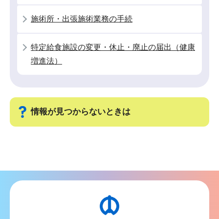
こ
施術所・出張施術業務の手続
か
ら
特定給食施設の変更・休止・廃止の届出（健康
増進法）
情報が見つからないときは
サ
ブ
ナ
ビ
ゲ
ー