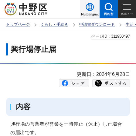
こ
の
ペ
トップページ
くらし・手続き
申請書ダウンロード
生活
ー
本
ページID：
311950497
ジ
文
の
興行場停止届
こ
先
こ
頭
か
で
更新日：2024年6月28日
ら
す
内容
興行場の営業者が営業を一時停止（休止）した場合
の届出です。