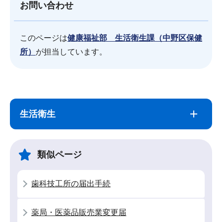
お問い合わせ
このページは
健康福祉部 生活衛生課（中野区保健
所）
が担当しています。
サ
本
ブ
文
生活衛生
ナ
こ
ビ
こ
ゲ
ま
類似ページ
ー
で
シ
歯科技工所の届出手続
ョ
ン
薬局・医薬品販売業変更届
こ