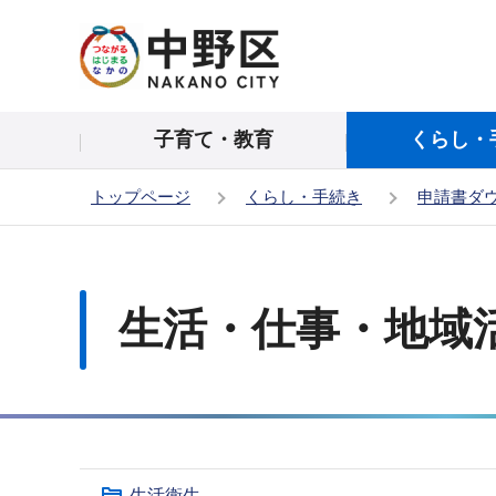
こ
の
ペ
ー
子育て・教育
くらし・
ジ
の
トップページ
くらし・手続き
申請書ダ
先
頭
本
で
文
す
こ
生活・仕事・地域
こ
か
ら
サ
生活衛生