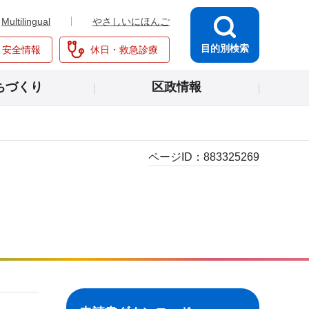
Multilingual
やさしいにほんご
目的別検索
・安全情報
休日・救急診療
ちづくり
区政情報
ページID：
883325269