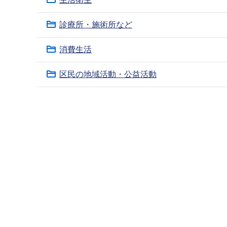
ブ
ナ
診療所・施術所など
ビ
ゲ
消費生活
ー
区民の地域活動・公益活動
シ
ョ
本
ン
文
こ
こ
こ
こ
か
ま
ら
で