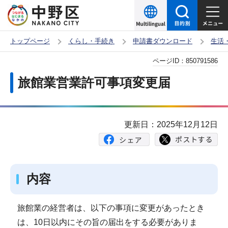
こ
の
ペ
トップページ
くらし・手続き
申請書ダウンロード
生活
ー
本
ページID：
850791586
ジ
文
の
旅館業営業許可事項変更届
こ
先
こ
頭
か
で
更新日：2025年12月12日
ら
す
内容
旅館業の経営者は、以下の事項に変更があったとき
は、10日以内にその旨の届出をする必要がありま