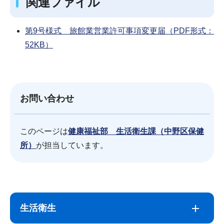
関連ファイル
第9号様式 旅館業営業許可事項変更届（PDF形式：
52KB）
お問い合わせ
このページは
健康福祉部 生活衛生課（中野区保健
所）
が担当しています。
サ
本
ブ
文
生活衛生
ナ
こ