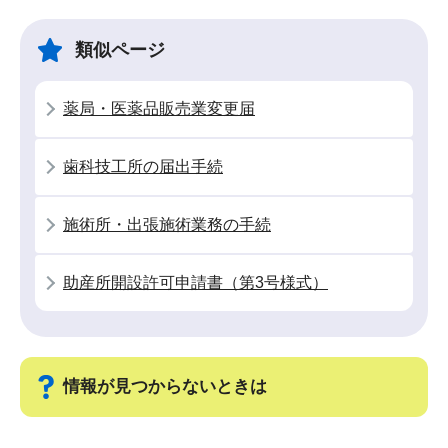
ビ
こ
ゲ
ま
類似ページ
ー
で
シ
薬局・医薬品販売業変更届
ョ
ン
歯科技工所の届出手続
こ
こ
施術所・出張施術業務の手続
か
ら
助産所開設許可申請書（第3号様式）
情報が見つからないときは