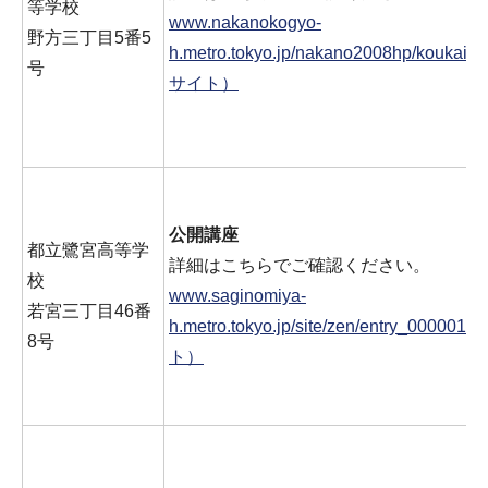
等学校
www.nakanokogyo-
野方三丁目5番5
h.metro.tokyo.jp/nakano2008hp/kouka
号
サイト）
公開講座
都立鷺宮高等学
詳細はこちらでご確認ください。
校
www.saginomiya-
若宮三丁目46番
h.metro.tokyo.jp/site/zen/entry_0000
8号
ト）