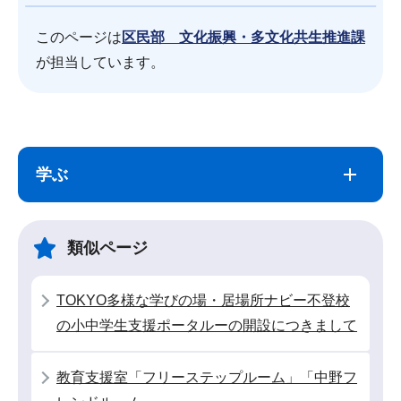
このページは
区民部 文化振興・多文化共生推進課
が担当しています。
サ
本
ブ
文
学ぶ
ナ
こ
ビ
こ
ゲ
ま
類似ページ
ー
で
シ
TOKYO多様な学びの場・居場所ナビー不登校
ョ
の小中学生支援ポータルーの開設につきまして
ン
こ
教育支援室「フリーステップルーム」「中野フ
こ