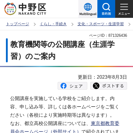
こ
の
ペ
トップページ
くらし・手続き
文化・スポーツ・生涯学習
ー
本
ページID：
871326436
ジ
文
教育機関等の公開講座（生涯学
の
こ
先
習）のご案内
こ
頭
か
で
ら
更新日：2023年8月3日
す
公開講座を実施している学校をご紹介します。内
容、申し込み等、詳しくは各ホームページをご覧く
ださい（各校により実施時期等は異なります）。
なお、都立高校公開講座については、
東京都教育委
員会ホームページ（外部サイト）
で紹介されていま