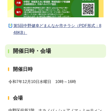
第5回中野健幸どまんなか市チラシ（PDF形式：8
48KB）
開催日時・会場
開催日時
令和7年12月10日水曜日 10時～16時
会場
中野区役所1階 ナカノバ・シェアノマ・ミーティン