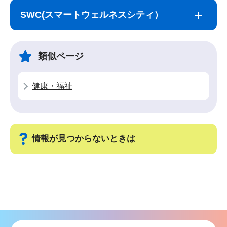
ブ
文
SWC(スマートウェルネスシティ）
ナ
こ
ビ
こ
ゲ
ま
類似ページ
ー
で
シ
健康・福祉
ョ
ン
こ
こ
情報が見つからないときは
か
ら
サ
ブ
ナ
ビ