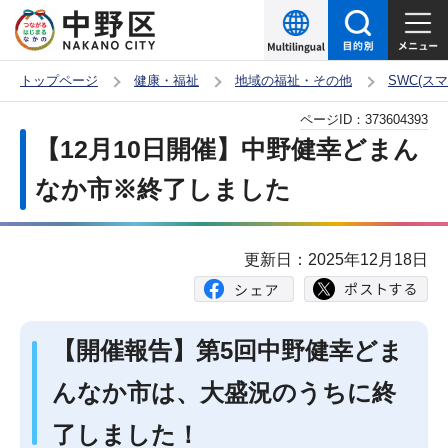
こ
の
ペ
トップページ
健康・福祉
地域の福祉・その他
SWC(ス
ー
本
ページID：
373604393
ジ
文
【12月10日開催】中野健幸どまん
の
こ
先
なか市※終了しました
こ
頭
か
で
ら
更新日：2025年12月18日
す
【開催報告】第5回中野健幸どま
んなか市は、大盛況のうちに終
了しました！