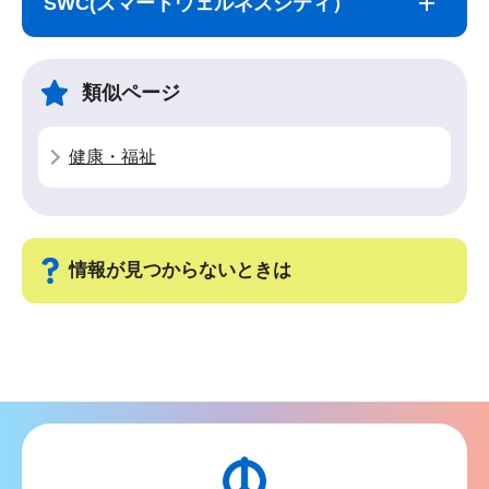
SWC(スマートウェルネスシティ）
ナ
こ
ビ
こ
ゲ
ま
類似ページ
ー
で
シ
健康・福祉
ョ
ン
こ
こ
情報が見つからないときは
か
ら
サ
ブ
ナ
ビ
ゲ