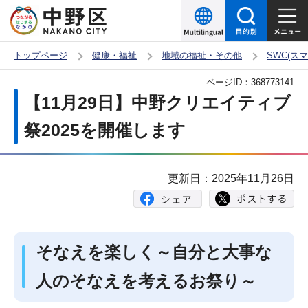
こ
の
ペ
トップページ
健康・福祉
地域の福祉・その他
SWC(ス
ー
本
ページID：
368773141
ジ
文
【11月29日】中野クリエイティブ
の
こ
先
祭2025を開催します
こ
頭
か
で
ら
更新日：2025年11月26日
す
そなえを楽しく～自分と大事な
人のそなえを考えるお祭り～