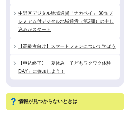
ン
こ
中野区デジタル地域通貨「ナカペイ」 30％プ
こ
レミアム付デジタル地域通貨（第2弾）の申し
か
込みがスタート
ら
【高齢者向け】スマートフォンについて学ぼう
【申込終了】「夏休み！子どもワクワク体験
DAY」に参加しよう！
情報が見つからないときは
サ
ブ