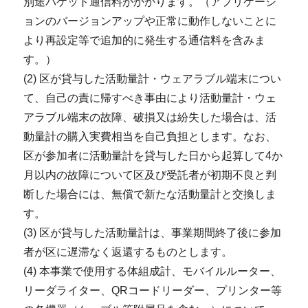
別途パケット通信料がかかります。（アプリケーシ
ョンのバージョンアップや正常に動作しないことに
より再設定等で追加的に発生する通信料を含みま
す。）
(2) 区が貸与した活動量計・ウェアラブル端末につい
て、自己の責に帰すべき事由により活動量計・ウェ
アラブル端末の故障、破損又は紛失した場合は、活
動量計の購入実費相当を自己負担とします。なお、
区が参加者に活動量計を貸与した日から起算して4か
月以内の故障について区及び受託者が初期不良と判
断した場合には、無償で新たな活動量計と交換しま
す。
(3) 区が貸与した活動量計は、事業期間終了後に参加
者が区に遅滞なく返還するものとします。
(4) 本事業で使用する体組成計、モバイルルーター、
リーダライター、QRコードリーダー、プリンター等