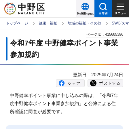
こ
の
ペ
トップページ
健康・福祉
地域の福祉・その他
SWC(ス
ー
本
ページID：
415685396
ジ
文
令和7年度 中野健幸ポイント事業
の
こ
先
参加規約
こ
頭
か
で
ら
更新日：2025年7月24日
す
中野健幸ポイント事業に申し込みの際は、「令和7年
度中野健幸ポイント事業参加規約」と公簿による住
所確認に同意が必要です。