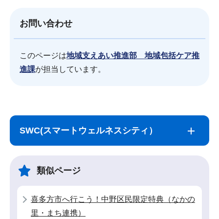
お問い合わせ
このページは
地域支えあい推進部 地域包括ケア推
進課
が担当しています。
サ
本
ブ
文
SWC(スマートウェルネスシティ）
ナ
こ
ビ
こ
ゲ
ま
類似ページ
ー
で
シ
喜多方市へ行こう！中野区民限定特典（なかの
ョ
里・まち連携）