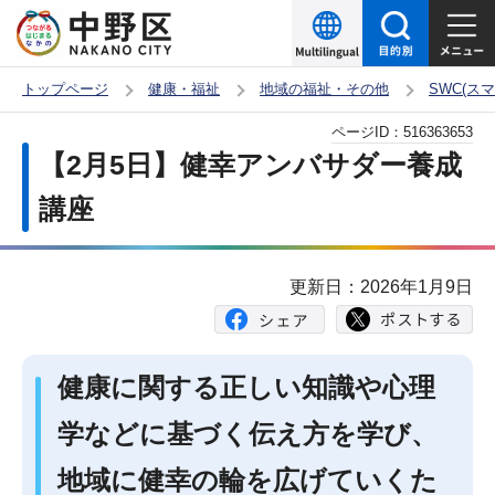
こ
の
ペ
トップページ
健康・福祉
地域の福祉・その他
SWC(ス
ー
本
ページID：
516363653
ジ
文
【2月5日】健幸アンバサダー養成
の
こ
先
講座
こ
頭
か
で
ら
更新日：2026年1月9日
す
健康に関する正しい知識や心理
学などに基づく伝え方を学び、
地域に健幸の輪を広げていくた