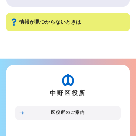
情報が見つからないときは
サ
ブ
ナ
ビ
ゲ
ー
中野区役所
シ
ョ
ン
区役所のご案内
こ
こ
ま