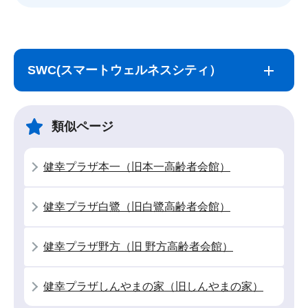
サ
本
ブ
文
SWC(スマートウェルネスシティ）
ナ
こ
ビ
こ
ゲ
ま
類似ページ
ー
で
シ
健幸プラザ本一（旧本一高齢者会館）
ョ
ン
健幸プラザ白鷺（旧白鷺高齢者会館）
こ
こ
健幸プラザ野方（旧 野方高齢者会館）
か
ら
健幸プラザしんやまの家（旧しんやまの家）