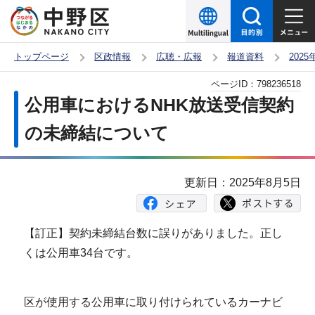
こ
の
ペ
トップページ
区政情報
広聴・広報
報道資料
202
ー
本
ページID：
798236518
ジ
文
公用車におけるNHK放送受信契約
の
こ
先
の未締結について
こ
頭
か
で
ら
更新日：2025年8月5日
す
【訂正】契約未締結台数に誤りがありました。正し
くは公用車34台です。
区が使用する公用車に取り付けられているカーナビ