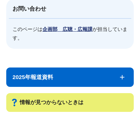
お問い合わせ
このページは
企画部 広聴・広報課
が担当していま
す。
サ
本
ブ
文
2025年報道資料
ナ
こ
ビ
こ
ゲ
ま
情報が見つからないときは
ー
で
シ
サ
ョ
ブ
ン
ナ