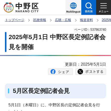
こ
の
ペ
トップページ
区政情報
広聴・広報
報道資料
202
ー
本
ページID：
537863740
ジ
文
2025年5月1日 中野区長定例記者会
の
こ
先
見を開催
こ
頭
か
で
ら
更新日：2025年5月1日
す
5月区長定例記者会見
5月1日（木曜日）に、中野区長の定例記者会見を行