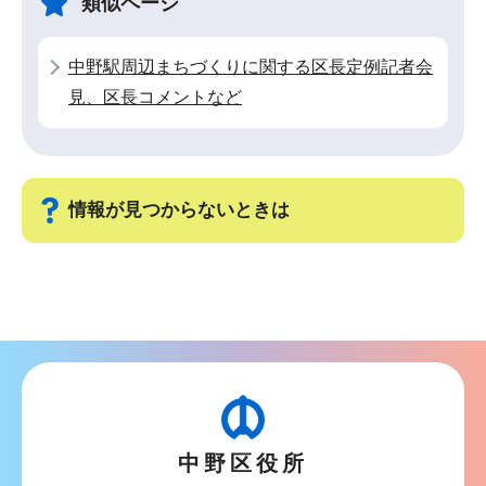
類似ページ
ー
で
シ
中野駅周辺まちづくりに関する区長定例記者会
ョ
見、区長コメントなど
ン
こ
こ
か
情報が見つからないときは
ら
サ
ブ
ナ
ビ
ゲ
ー
中野区役所
シ