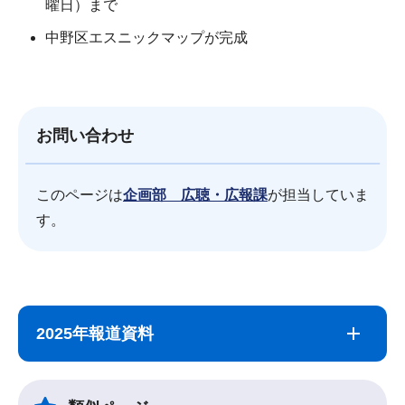
曜日）まで
中野区エスニックマップが完成
お問い合わせ
このページは
企画部 広聴・広報課
が担当していま
す。
サ
本
ブ
文
2025年報道資料
ナ
こ
ビ
こ
ゲ
ま