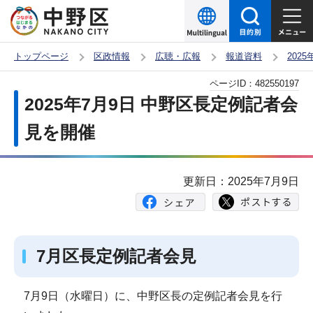
こ
の
ペ
トップページ
区政情報
広聴・広報
報道資料
202
ー
本
ページID：
482550197
ジ
文
2025年7月9日 中野区長定例記者会
の
こ
先
見を開催
こ
頭
か
で
ら
更新日：2025年7月9日
す
7月区長定例記者会見
7月9日（水曜日）に、中野区長の定例記者会見を行