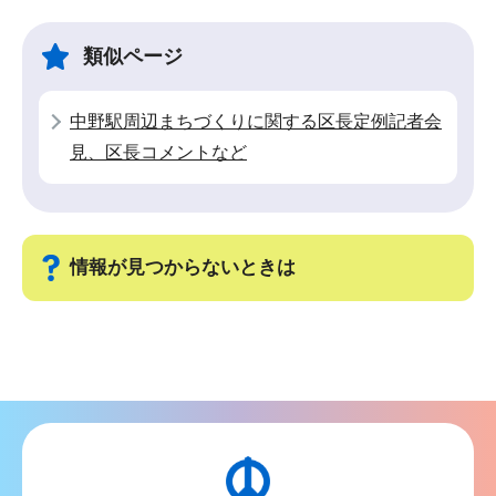
ビ
こ
ゲ
ま
類似ページ
ー
で
シ
中野駅周辺まちづくりに関する区長定例記者会
ョ
見、区長コメントなど
ン
こ
こ
か
情報が見つからないときは
ら
サ
ブ
ナ
ビ
ゲ
ー