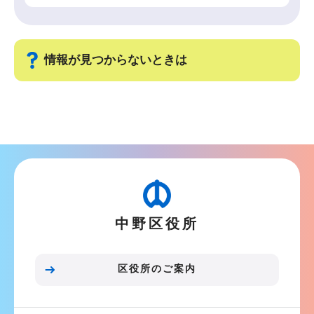
情報が見つからないときは
サ
ブ
ナ
ビ
ゲ
ー
中野区役所
シ
ョ
ン
区役所のご案内
こ
こ