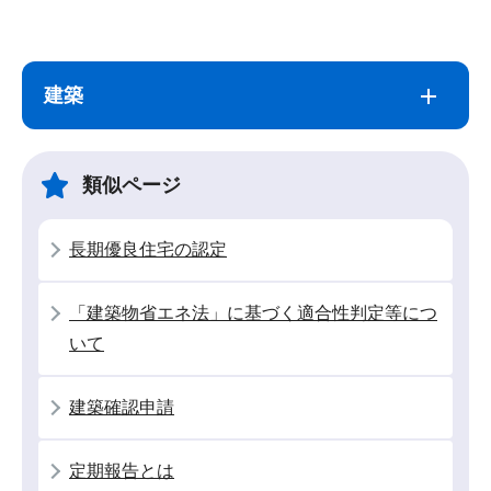
サ
本
ブ
文
建築
ナ
こ
ビ
こ
ゲ
ま
類似ページ
ー
で
シ
長期優良住宅の認定
ョ
ン
「建築物省エネ法」に基づく適合性判定等につ
こ
いて
こ
か
建築確認申請
ら
定期報告とは