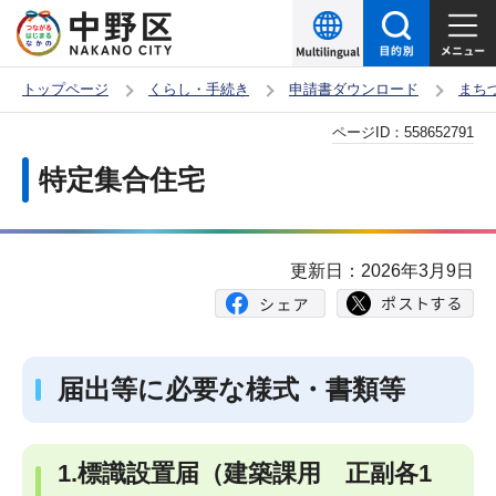
こ
の
ペ
トップページ
くらし・手続き
申請書ダウンロード
まち
ー
本
ページID：
558652791
ジ
文
の
特定集合住宅
こ
先
こ
頭
か
で
更新日：2026年3月9日
ら
す
届出等に必要な様式・書類等
1.標識設置届（建築課用 正副各1