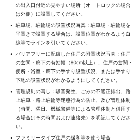
の出入口付近の見やすい場所（オートロックの場合
は外側）に設置してください。
駐車場、駐輪場の設置状況写真：駐車場・駐輪場を
平置きで設置する場合は、設置位置がわかるよう白
線等でラインを引いてください。
バリアフリーに配慮した住戸の附置状況写真：住戸
の玄関・廊下の有効幅（80cm以上）、住戸の玄関・
便所・浴室・廊下の手すり設置状況、または手すり
下地の設置状況がわかるようにしてください。
管理規則の写し：騒音発生、ごみの不適正排出、路
上駐車・路上駐輪等迷惑行為の防止、及び管理体制
（時間、曜日、機械警備等による管理体制と併用す
る場合はその時間および連絡先）を明記してくださ
い。
ファミリータイプ住戸の緩和等を使う場合