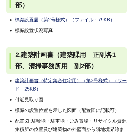
部）
標識設置届（第2号様式）（ファイル：79KB）
標識設置状況写真
2.建築計画書（建築課用 正副各1
部、清掃事務所用 副2部）
建築計画書（特定集合住宅用）（第3号様式）（ワー
ド：25KB）
付近見取り図
標識の設置位置を示した図面（配置図に記載可）
配置図 :駐輪場・駐車場・ごみ置場・リサイクル資源
集積所の位置及び建築物の外壁面から隣地境界線ま