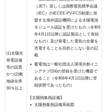
（JET）若しくは国際電気標準会議
（IEC）のIECEE-PV-FCS制度に加
盟する海外認証機関による太陽電池
モジュール認証を受けたもの（令和5
年4月1日以降に認証製品として有効
なもの）及び発電した電気の全量を
売電することを目的としない旨の記
(1)太陽光
載
発電設備
蓄電池は一般社団法人環境共創イニ
等の設置
シアチブ(SII)の登録を受けた機器で
かつ(2)敷
あること（令和6年4月1日以降に登
地緑化率
録状態であったもの）
30％以上
【太陽熱集熱設備】
太陽熱集熱設備系統図