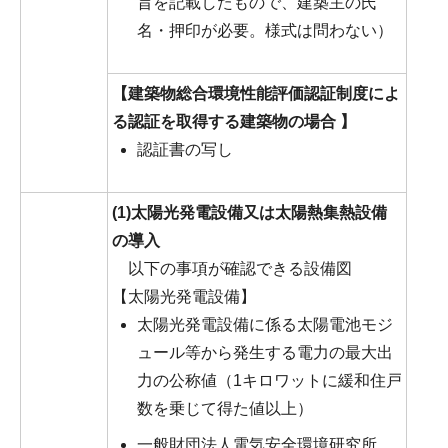
旨を記載したもので、建築主の氏
名・押印が必要。様式は問わない）
【建築物総合環境性能評価認証制度によ
る認証を取得する建築物の場合 】
認証書の写し
(1)太陽光発電設備又は太陽熱集熱設備
の導入
以下の事項が確認できる設備図
【太陽光発電設備】
太陽光発電設備に係る太陽電池モジ
ュール等から発生する電力の最大出
力の公称値（1キロワットに緩和住戸
数を乗じて得た値以上）
一般財団法人電気安全環境研究所