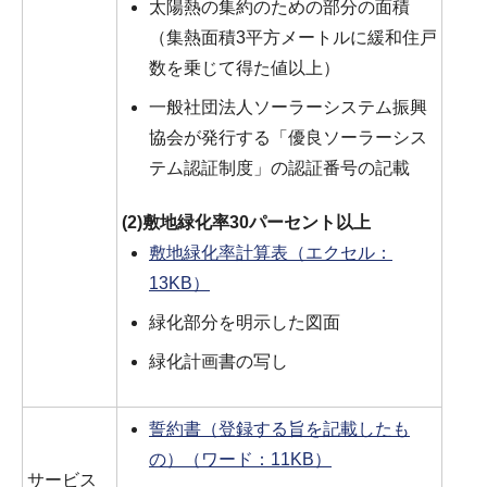
太陽熱の集約のための部分の面積
（集熱面積3平方メートルに緩和住戸
数を乗じて得た値以上）
一般社団法人ソーラーシステム振興
協会が発行する「優良ソーラーシス
テム認証制度」の認証番号の記載
(2)敷地緑化率30パーセント以上
敷地緑化率計算表（エクセル：
13KB）
緑化部分を明示した図面
緑化計画書の写し
誓約書（登録する旨を記載したも
の）（ワード：11KB）
サービス