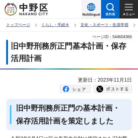
こ
の
ペ
トップページ
くらし・手続き
文化・スポーツ・生涯学習
ー
本
ページID：
544604366
ジ
文
旧中野刑務所正門基本計画・保存
の
こ
先
活用計画
こ
頭
か
で
ら
更新日：2023年11月1日
す
旧中野刑務所正門の基本計画・
保存活用計画を策定しました