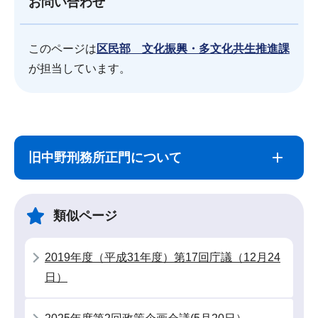
お問い合わせ
このページは
区民部 文化振興・多文化共生推進課
が担当しています。
サ
本
ブ
文
旧中野刑務所正門について
ナ
こ
ビ
こ
ゲ
ま
類似ページ
ー
で
シ
2019年度（平成31年度）第17回庁議（12月24
ョ
日）
ン
こ