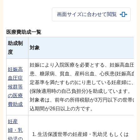
画面サイズに合わせて閲覧
医療費助成一覧
助成制
対象
度
妊娠により入院医療を必要とする、妊娠高血圧症
妊娠高
患、糖尿病、貧血、産科出血、心疾患(妊娠高血
血圧症
定基準を満たすもの)にり患している妊産婦に、
候群等
(保険適用時の自己負担分)を助成しています。
の医療
対象者は、前年の所得税額が3万円以下の世帯に
費助成
込期間が26日以上の方です。
妊産
婦・乳
生活保護世帯の妊産婦・乳幼児 もしくは
幼児の