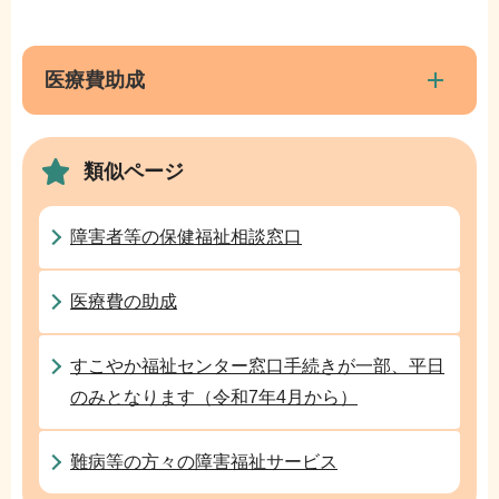
サ
文
ブ
こ
ナ
医療費助成
こ
ビ
ま
ゲ
で
類似ページ
ー
シ
ョ
障害者等の保健福祉相談窓口
ン
こ
医療費の助成
こ
か
すこやか福祉センター窓口手続きが一部、平日
ら
のみとなります（令和7年4月から）
難病等の方々の障害福祉サービス