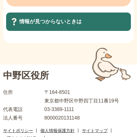
情報が見つからないときは
サ
ブ
ナ
ビ
中野区役所
ゲ
ー
住所
〒164-8501
シ
東京都中野区中野四丁目11番19号
ョ
代表電話
03-3389-1111
ン
法人番号
8000020131148
こ
こ
サイトポリシー
個人情報保護方針
サイトマップ
ま