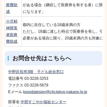
療費助
がある場合（継続して医療券を有する者）に限り
成
になります。
小児精
都内に在住している18歳未満の方
神障害
ただし、18歳に達した時点で医療券を有し、引
者医療
必要がある場合に限り、20歳未満の方も対象に
費助成
お問合せ先はこちらへ
中野区役所3階 子ども総合窓口
電話番号 03-3228-3253
ファクス 03-3228-5679
Eメール
kosodatesien@city.tokyo-nakano.lg.jp
部署名
中部すこやか福祉センター