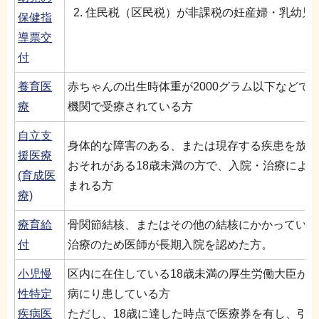
住民税（区民税）が非課税の妊産婦・乳幼児
保健指
導票交
付
養育医
赤ちゃんの出生時体重が2000グラム以下などで
療
機関で受療されている方
自立支
身体的な障害のある、または現存する疾患を放置
援医療
おそれがある18歳未満の方で、入院・治療によ
(育成医
まれる方
療)
療育給
骨関節結核、またはその他の結核にかかっている
付
治療のため医師が長期入院を認めた方。
小児慢
区内に在住している18歳未満の厚生労働大臣が
性特定
病にり患している方
疾病医
ただし、18歳に達した時点で医療券を有し、引