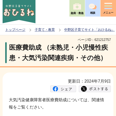
こ
の
メニュー
相談
急病・救急
ペ
ー
トップページ
子育て・教育
中野区子育てサイト「おひるね」
ジ
本
の
ページID：
621212757
文
医療費助成 （未熟児・小児慢性疾
先
こ
頭
患・大気汚染関連疾病・その他）
こ
で
か
す
ら
更新日：2024年7月9日
大気汚染健康障害者医療費助成については、関連情
報をご覧ください。