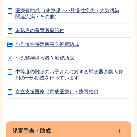
医療費助成 （未熟児・小児慢性疾患・大気汚染
関連疾病・その他）
未熟児の養育医療給付
小児慢性特定疾患医療費助成
小児精神障害者医療費助成
中等度の難聴のお子さんに対する補聴器の購入費
用の一部助成を行っています
自立支援医療（育成医療）・療育給付
本
サ
文
ブ
こ
ナ
児童手当・助成
こ