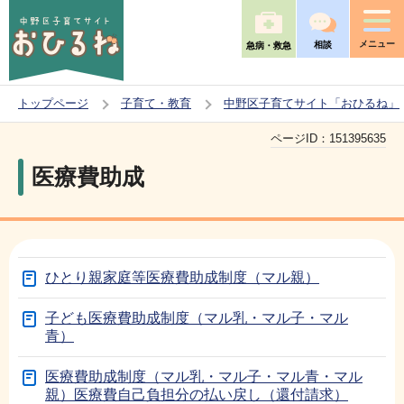
こ
の
メニュー
相談
急病・救急
ペ
ー
トップページ
子育て・教育
中野区子育てサイト「おひるね」
ジ
本
の
ページID：
151395635
文
先
医療費助成
こ
頭
こ
で
か
す
ら
ひとり親家庭等医療費助成制度（マル親）
子ども医療費助成制度（マル乳・マル子・マル
青）
医療費助成制度（マル乳・マル子・マル青・マル
親）医療費自己負担分の払い戻し（還付請求）