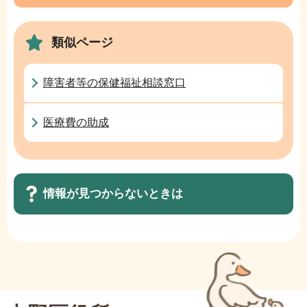
ビ
ま
ゲ
で
類似ページ
ー
シ
ョ
障害者等の保健福祉相談窓口
ン
こ
医療費の助成
こ
か
ら
情報が見つからないときは
サ
ブ
ナ
ビ