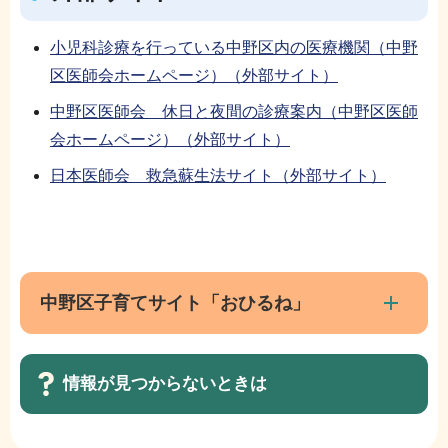
小児科診療を行っている中野区内の医療機関（中野
区医師会ホームページ）（外部サイト）
中野区医師会 休日と夜間の診療案内（中野区医師
会ホームページ）（外部サイト）
日本医師会 救急蘇生法サイト（外部サイト）
本
サ
文
ブ
こ
ナ
中野区子育てサイト「おひるね」
こ
ビ
ま
ゲ
で
情報が見つからないときは
ー
シ
ョ
サ