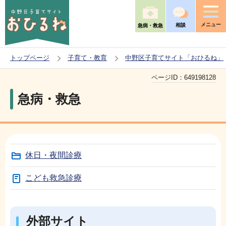
こ
の
メニュー
相談
急病・救急
ペ
ー
トップページ
子育て・教育
中野区子育てサイト「おひるね」
ジ
本
の
ページID：
649198128
文
先
急病・救急
こ
頭
こ
で
か
す
ら
休日・夜間診療
こども救急診療
外部サイト