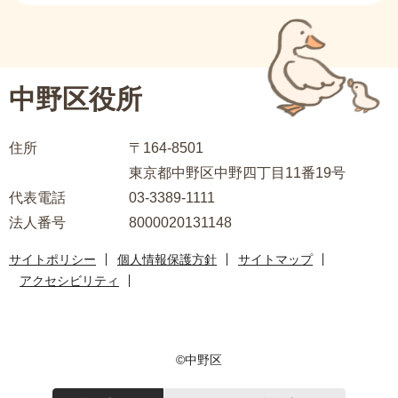
ン
ブ
こ
ナ
こ
ビ
中野区役所
か
ゲ
ら
ー
住所
〒164-8501
シ
東京都中野区中野四丁目11番19号
ョ
代表電話
03-3389-1111
ン
法人番号
8000020131148
こ
こ
サイトポリシー
個人情報保護方針
サイトマップ
ま
アクセシビリティ
で
©中野区