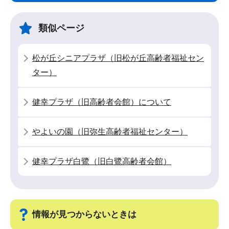
ビ
こ
ゲ
ま
類似ページ
ー
で
シ
松が丘シニアプラザ（旧松が丘高齢者福祉セン
ョ
ター）
ン
こ
健幸プラザ（旧高齢者会館）について
こ
か
やよいの園（旧弥生高齢者福祉センター）
ら
健幸プラザ白鷺（旧白鷺高齢者会館）
情報が見つからないときは