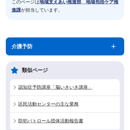
このページは
地域支えあい推進部 地域包括ケア推
進課
が担当しています。
サ
本
ブ
文
介護予防
ナ
こ
ビ
こ
ゲ
ま
類似ページ
ー
で
シ
認知症予防講座「脳いきいき講座」
ョ
ン
区民活動センターの主な業務
こ
こ
防犯パトロール団体活動報告書
か