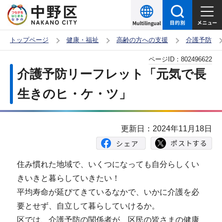
こ
の
ペ
トップページ
健康・福祉
高齢の方への支援
介護予防
ー
本
ページID：
802496622
ジ
文
介護予防リーフレット「元気で長
の
こ
先
生きのヒ・ケ・ツ」
こ
頭
か
で
ら
更新日：2024年11月18日
す
住み慣れた地域で、いくつになっても自分らしくい
きいきと暮らしていきたい！
平均寿命が延びてきているなかで、いかに介護を必
要とせず、自立して暮らしていけるか。
区では、介護予防の関係者が、区民の皆さまの健康