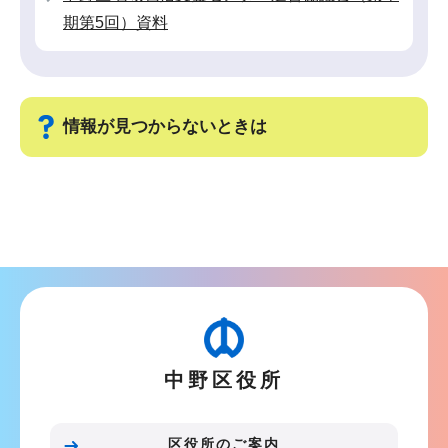
期第5回）資料
情報が見つからないときは
サ
ブ
ナ
ビ
ゲ
ー
シ
中野区役所
ョ
ン
こ
区役所のご案内