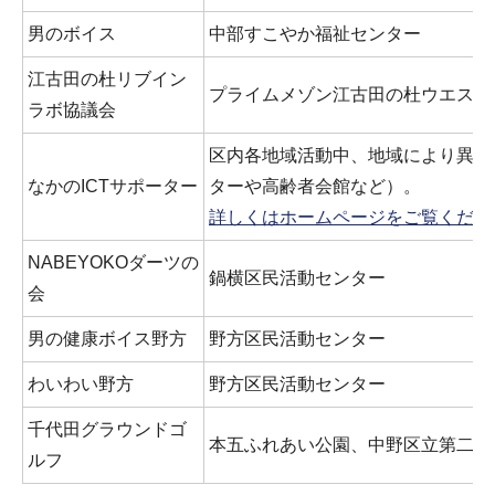
男のボイス
中部すこやか福祉センター
江古田の杜リブイン
プライムメゾン江古田の杜ウエスト
ラボ協議会
区内各地域活動中、地域により異な
なかのICTサポーター
ターや高齢者会館など）。
詳しくはホームページをご覧くださ
NABEYOKOダーツの
鍋横区民活動センター
会
男の健康ボイス野方
野方区民活動センター
わいわい野方
野方区民活動センター
千代田グラウンドゴ
本五ふれあい公園、中野区立第二中
ルフ