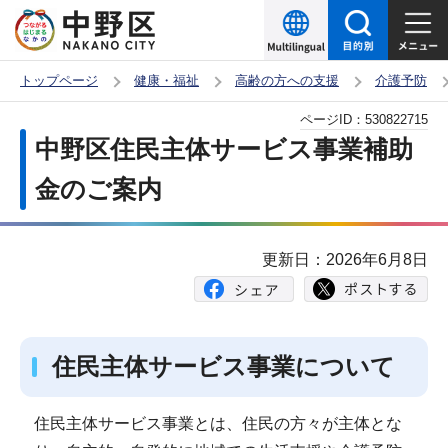
こ
の
ペ
トップページ
健康・福祉
高齢の方への支援
介護予防
ー
本
ページID：
530822715
ジ
文
中野区住民主体サービス事業補助
の
こ
先
金のご案内
こ
頭
か
で
ら
更新日：2026年6月8日
す
住民主体サービス事業について
住民主体サービス事業とは、住民の方々が主体とな