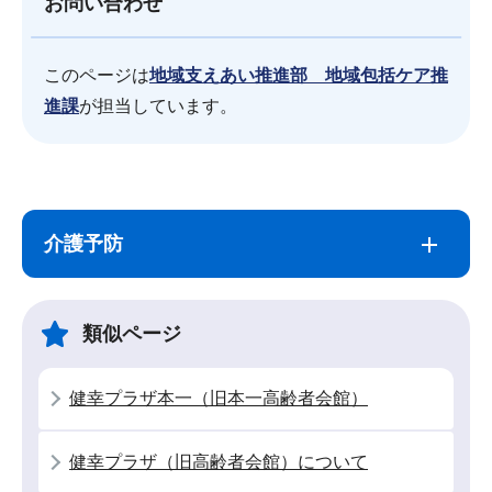
お問い合わせ
このページは
地域支えあい推進部 地域包括ケア推
進課
が担当しています。
サ
本
ブ
文
介護予防
ナ
こ
ビ
こ
ゲ
ま
類似ページ
ー
で
シ
健幸プラザ本一（旧本一高齢者会館）
ョ
ン
健幸プラザ（旧高齢者会館）について
こ