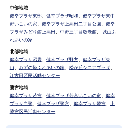
中部地域
健幸プラザ東部
、
健幸プラザ昭和
、
健幸プラザ東中
野いこいの家
、
健幸プラザ上高田二丁目公園
、
健幸
プラザみどり館上高田
、
中野三丁目敬老館
、
城山ふ
れあいの家
北部地域
健幸プラザ沼袋
、
健幸プラザ野方
、
健幸プラザ東
山
、
みずの塔ふれあいの家
、
松が丘シニアプラザ
、
江古田区民活動センター
鷺宮地域
健幸プラザ若宮
、
健幸プラザ若宮いこいの家
、
健幸
プラザ白鷺
、
健幸プラザ鷺六
、
健幸プラザ鷺宮
、
上
鷺宮区民活動センター