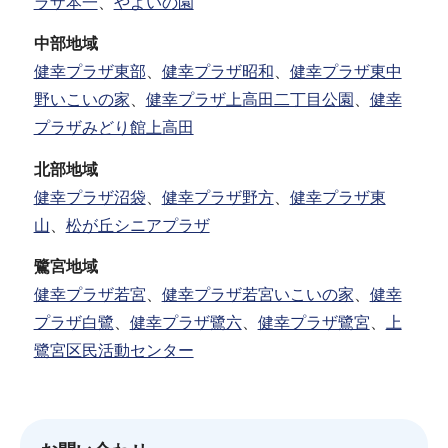
ラザ本一
、
やよいの園
中部地域
健幸プラザ東部
、
健幸プラザ昭和
、
健幸プラザ東中
野いこいの家
、
健幸プラザ上高田二丁目公園
、
健幸
プラザみどり館上高田
北部地域
健幸プラザ沼袋
、
健幸プラザ野方
、
健幸プラザ東
山
、
松が丘シニアプラザ
鷺宮地域
健幸プラザ若宮
、
健幸プラザ若宮いこいの家
、
健幸
プラザ白鷺
、
健幸プラザ鷺六
、
健幸プラザ鷺宮
、
上
鷺宮区民活動センター