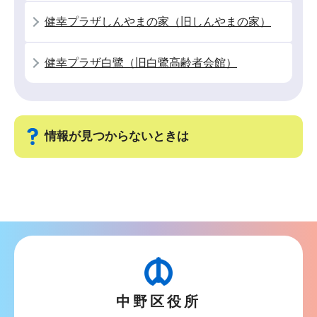
こ
健幸プラザしんやまの家（旧しんやまの家）
か
ら
健幸プラザ白鷺（旧白鷺高齢者会館）
情報が見つからないときは
サ
ブ
ナ
ビ
ゲ
ー
中野区役所
シ