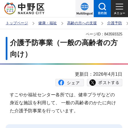
こ
の
ペ
トップページ
健康・福祉
高齢の方への支援
介護予防
ー
本
ページID：
843593325
ジ
文
介護予防事業（一般の高齢者の方
の
こ
先
向け）
こ
頭
か
で
ら
更新日：2026年4月1日
す
すこやか福祉センター各所では、健幸プラザなどの
身近な施設を利用して、 一般の高齢者のかたに向け
た介護予防事業を行っています。