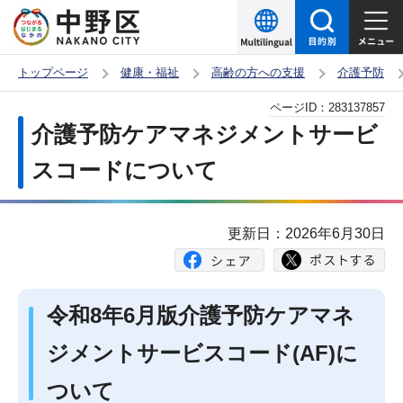
こ
の
ペ
トップページ
健康・福祉
高齢の方への支援
介護予防
ー
本
ページID：
283137857
ジ
文
介護予防ケアマネジメントサービ
の
こ
先
スコードについて
こ
頭
か
で
ら
更新日：2026年6月30日
す
令和8年6月版介護予防ケアマネ
ジメントサービスコード(AF)に
ついて