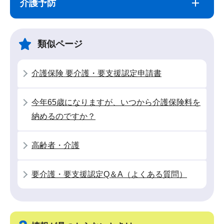
介護予防
ナ
こ
ビ
こ
ゲ
ま
類似ページ
ー
で
シ
介護保険 要介護・要支援認定申請書
ョ
ン
今年65歳になりますが、いつから介護保険料を
こ
納めるのですか？
こ
か
高齢者・介護
ら
要介護・要支援認定Q＆A（よくある質問）