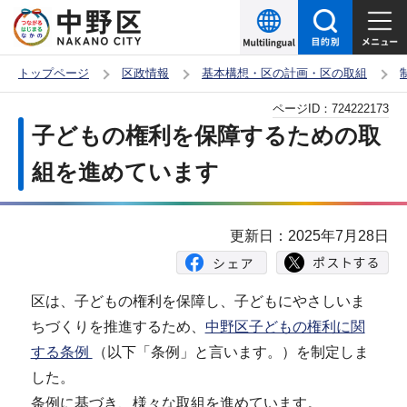
こ
の
ペ
トップページ
区政情報
基本構想・区の計画・区の取組
ー
本
ページID：
724222173
ジ
文
子どもの権利を保障するための取
の
こ
先
組を進めています
こ
頭
か
で
ら
更新日：2025年7月28日
す
区は、子どもの権利を保障し、子どもにやさしいま
ちづくりを推進するため、
中野区子どもの権利に関
する条例
（以下「条例」と言います。）を制定しま
した。
条例に基づき、様々な取組を進めています。