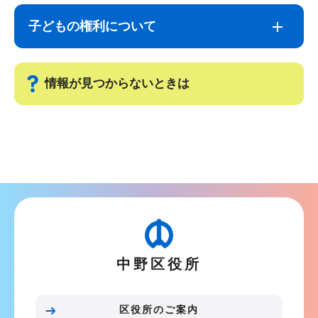
ブ
文
子どもの権利について
ナ
こ
ビ
こ
ゲ
ま
情報が見つからないときは
ー
で
シ
サ
ョ
ブ
ン
ナ
こ
ビ
こ
ゲ
か
ー
ら
シ
中野区役所
ョ
ン
こ
区役所のご案内