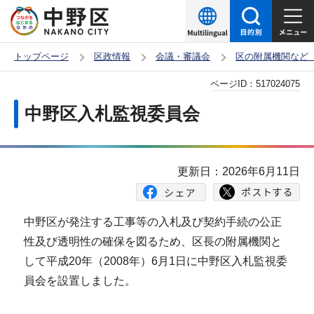
こ
の
ペ
トップページ
区政情報
会議・審議会
区の附属機関など
ー
本
ページID：
517024075
ジ
文
の
中野区入札監視委員会
こ
先
こ
頭
か
で
更新日：2026年6月11日
ら
す
中野区が発注する工事等の入札及び契約手続の公正
性及び透明性の確保を図るため、区長の附属機関と
して平成20年（2008年）6月1日に中野区入札監視委
員会を設置しました。