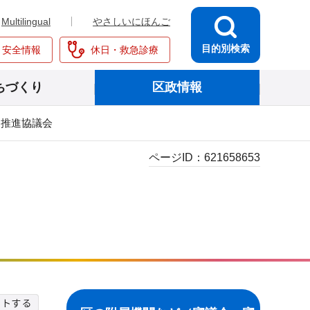
Multilingual
やさしいにほんご
目的別検索
・安全情報
休日・救急診療
ちづくり
区政情報
動推進協議会
ページID：
621658653