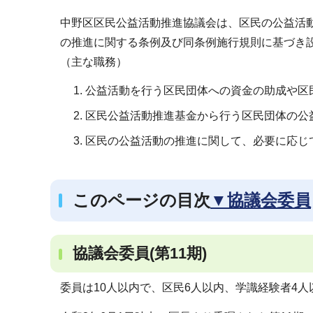
ブ
中野区区民公益活動推進協議会は、区民の公益活動
ナ
の推進に関する条例及び同条例施行規則に基づき
ビ
（主な職務）
ゲ
ー
公益活動を行う区民団体への資金の助成や区
シ
区民公益活動推進基金から行う区民団体の公
ョ
区民の公益活動の推進に関して、必要に応じ
ン
こ
こ
このページの目次
▼協議会委員
か
ら
協議会委員(第11期)
委員は10人以内で、区民6人以内、学識経験者4