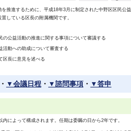
を推進するために、平成18年3月に制定された中野区区民公
設置している区長の附属機関です。
民の公益活動の推進に関する事項について審議する
益活動への助成について審査する
て区長に意見を述べる
・
▼会議日程
・
▼諮問事項
・
▼答申
人以内によって構成されます。任期は委嘱の日から2年です。