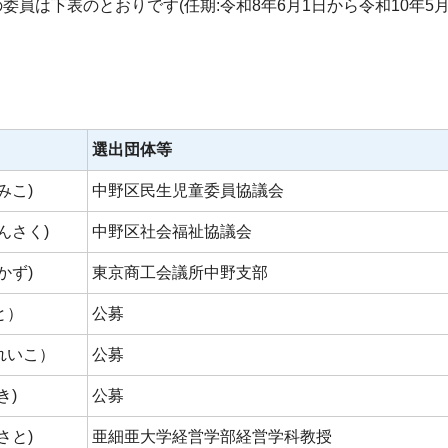
委員は下表のとおりです(任期:令和8年6月1日から令和10年5月
選出団体等
みこ)
中野区民生児童委員協議会
んさく)
中野区社会福祉協議会
かず)
東京商工会議所中野支部
と）
公募
れいこ）
公募
き)
公募
さと)
亜細亜大学経営学部経営学科教授