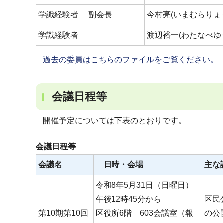
学識経験者
副会長
今村亮(いまむらりょ
学識経験者
渡辺裕一(わたなべゆ
過去の委員はこちらのファイルをご覧ください。（
会議日程等
開催予定については下表のとおりです。
会議日程等
会議名
日時・会場
主な
令和8年5月31日（日曜日）
午後12時45分から
区民
第10期第10回
区役所6階 603会議室（報
の公