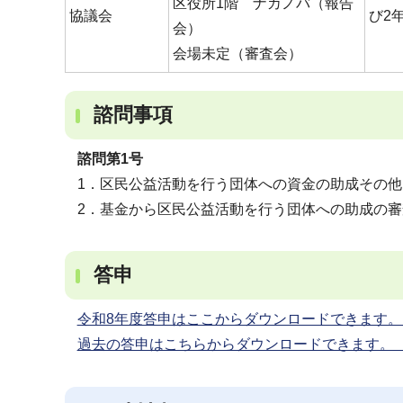
区役所1階 ナカノバ（報告
協議会
び2
会）
会場未定（審査会）
諮問事項
諮問第1号
1．区民公益活動を行う団体への資金の助成その
2．基金から区民公益活動を行う団体への助成の審
答申
令和8年度答申はここからダウンロードできます。（エ
過去の答申はこちらからダウンロードできます。（エク