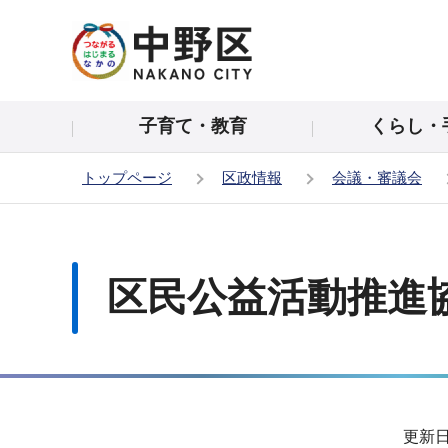
こ
の
ペ
ー
子育て・教育
くらし・
ジ
の
トップページ
区政情報
会議・審議会
先
頭
本
で
文
す
こ
区民公益活動推進
こ
か
ら
サ
更新日