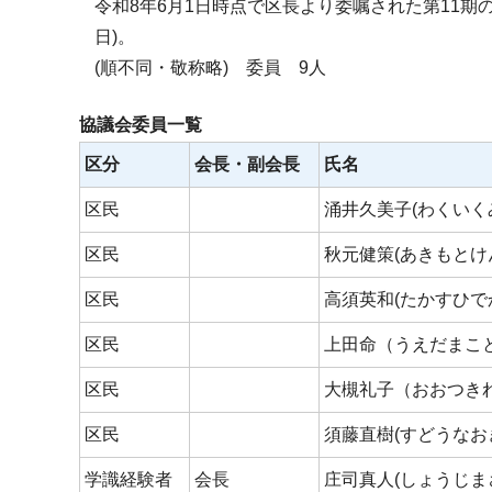
令和8年6月1日時点で区長より委嘱された第11期の
日)。
(順不同・敬称略) 委員 9人
協議会委員一覧
区分
会長・副会長
氏名
区民
涌井久美子(わくいく
区民
秋元健策(あきもとけ
区民
高須英和(たかすひで
区民
上田命（うえだまこ
区民
大槻礼子（おおつき
区民
須藤直樹(すどうなお
学識経験者
会長
庄司真人(しょうじま