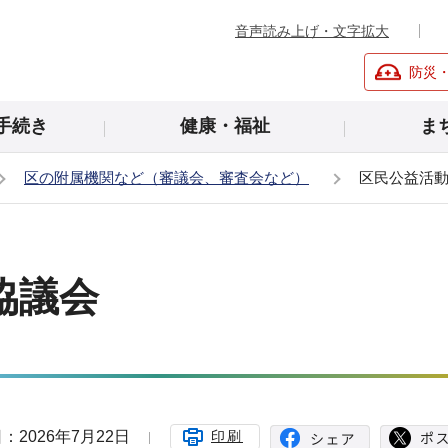
音声読み上げ・文字拡大
防災
手続き
健康・福祉
ま
区の附属機関など（審議会、審査会など）
区民公益活
協議会
：2026年7月22日
印刷