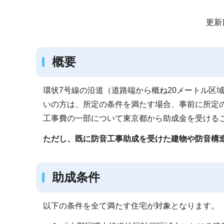
サ
更新
ブ
ナ
概要
ビ
ゲ
ー
環状7号線の沿道（道路端から概ね20メートル区域内
シ
いの方は、所定の条件を満たす場合、事前に所定
ョ
工事費の一部について東京都から助成金を受ける
ン
ただし、既に防音工事助成を受けた建物や防音構
こ
こ
か
助成条件
ら
以下の条件を全て満たす住宅が対象となります。