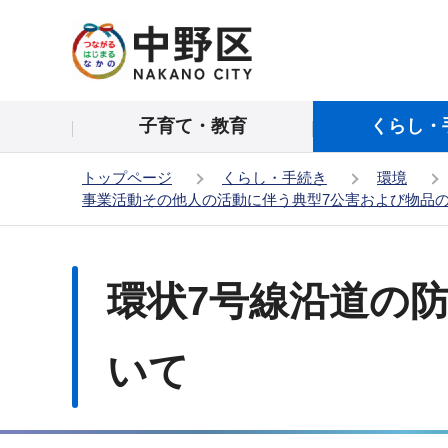
こ
の
ペ
ー
子育て・教育
くらし・
ジ
の
トップページ
くらし・手続き
環境
先
事業活動その他人の活動に伴う典型7公害および物品
頭
で
本
す
文
環状7号線沿道の
こ
こ
か
いて
ら