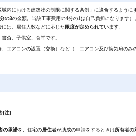
区域内における建築物の制限に関する条例」に適合するように
4分の3
の金額。当該工事費用の4分の1は自己負担になります）
費には、居住人数などに応じた
限度が定められています
。
、書斎、子供室、食堂です。
修、エアコンの設置（交換）など（ エアコン及び換気扇のみ
者
[注]
者の承諾
を、住宅の
居住者
が助成の申請をするときは
所有者の