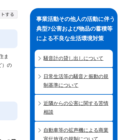
事業活動その他人の活動に伴う
典型7公害および物品の蓄積等
による不良な生活環境対策
住ま
騒音計の貸し出しについて
ど）の
日常生活等の騒音と振動の規
制基準について
近隣からの公害に関する苦情
相談
自動車等の拡声機による商業
宣伝放送の規制について