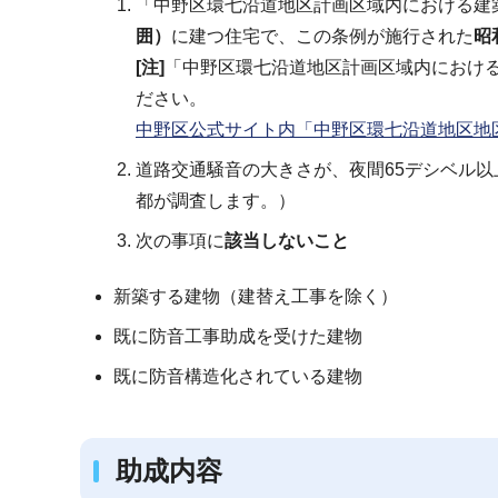
「中野区環七沿道地区計画区域内における建
囲）
に建つ住宅で、この条例が施行された
昭
[注]
「中野区環七沿道地区計画区域内におけ
ださい。
中野区公式サイト内「中野区環七沿道地区地
道路交通騒音の大きさが、夜間65デシベル以
都が調査します。）
次の事項に
該当しないこと
新築する建物（建替え工事を除く）
既に防音工事助成を受けた建物
既に防音構造化されている建物
助成内容