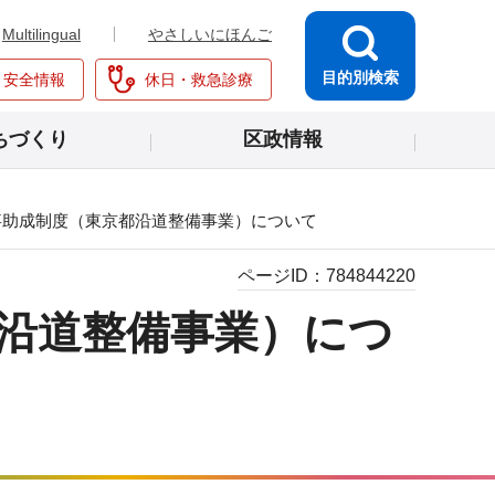
Multilingual
やさしいにほんご
目的別検索
・安全情報
休日・救急診療
ちづくり
区政情報
事助成制度（東京都沿道整備事業）について
ページID：
784844220
都沿道整備事業）につ