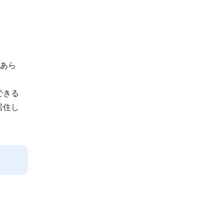
あら
できる
居住し