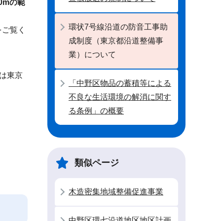
0mの範
環状7号線沿道の防音工事助
をご覧く
成制度（東京都沿道整備事
業）について
は東京
「中野区物品の蓄積等による
不良な生活環境の解消に関す
る条例」の概要
類似ページ
木造密集地域整備促進事業
中野区環七沿道地区地区計画