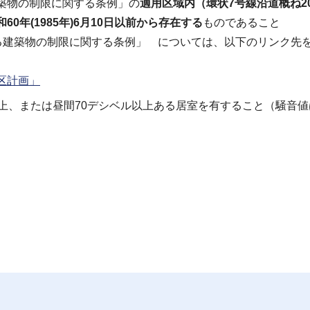
築物の制限に関する条例」の
適用区域内（環状7号線沿道概ね2
和60年(1985年)6月10日以前から存在する
ものであること
る建築物の制限に関する条例」 については、以下のリンク先
区計画」
上、または昼間70デシベル以上ある居室を有すること（騒音値