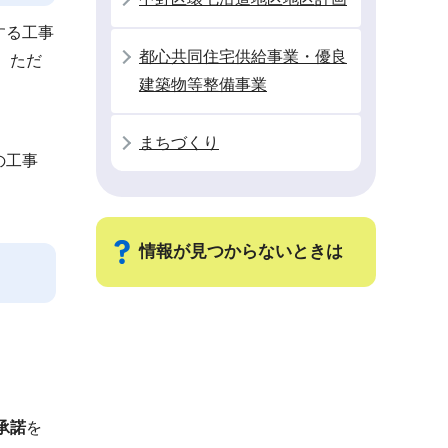
する工事
都心共同住宅供給事業・優良
。ただ
建築物等整備事業
まちづくり
の工事
情報が見つからないときは
サ
ブ
ナ
ビ
承諾
を
ゲ