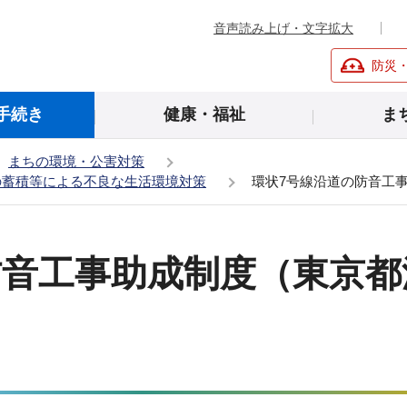
音声読み上げ・文字拡大
防災
手続き
健康・福祉
ま
まちの環境・公害対策
の蓄積等による不良な生活環境対策
環状7号線沿道の防音工
防音工事助成制度（東京