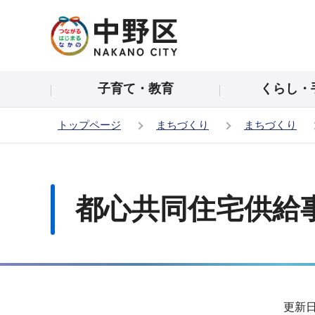
こ
の
ペ
ー
子育て・教育
くらし・
ジ
の
トップページ
まちづくり
まちづくり
先
頭
本
で
文
す
こ
都心共同住宅供給
こ
か
ら
サ
更新日