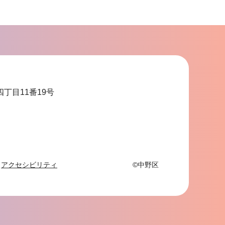
ョ
ン
こ
こ
ま
で
四丁目11番19号
アクセシビリティ
©中野区