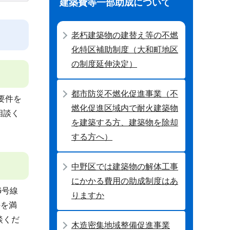
建築費等一部助成について
老朽建築物の建替え等の不燃
化特区補助制度（大和町地区
の制度延伸決定）
都市防災不燃化促進事業（不
要件を
燃化促進区域内で耐火建築物
相談く
を建築する方、建築物を除却
する方へ）
中野区では建築物の解体工事
にかかる費用の助成制度はあ
6号線
りますか
件を満
談くだ
木造密集地域整備促進事業