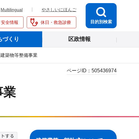
Multilingual
やさしいにほんご
目的別検索
・安全情報
休日・救急診療
ちづくり
区政情報
良建築物等整備事業
ページID：
505436974
事業