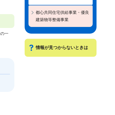
都心共同住宅供給事業・優良
建築物等整備事業
費の一
情報が見つからないときは
サ
ブ
ナ
ビ
ゲ
ー
シ