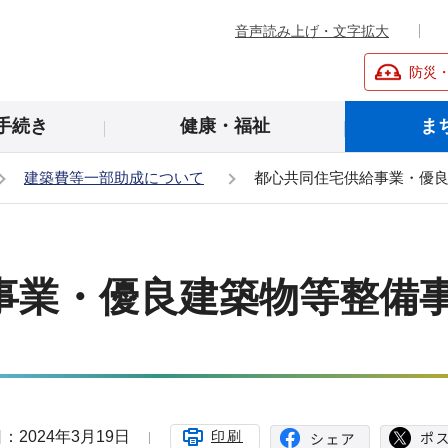
音声読み上げ・文字拡大
防災
手続き
健康・福祉
ま
建築費等一部助成について
都心共同住宅供給事業・優
事業・優良建築物等整備
：2024年3月19日
印刷