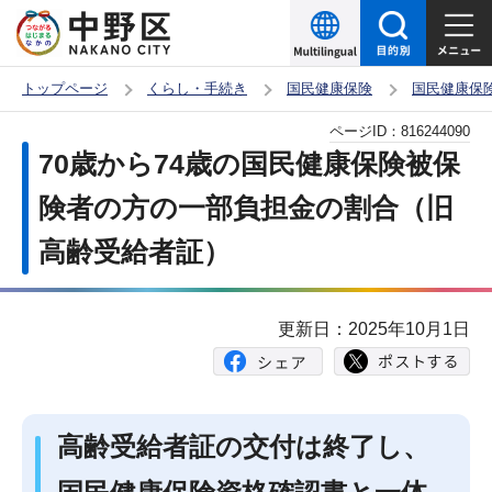
こ
の
ペ
トップページ
くらし・手続き
国民健康保険
国民健康保
ー
本
ページID：
816244090
ジ
文
70歳から74歳の国民健康保険被保
の
こ
先
険者の方の一部負担金の割合（旧
こ
頭
高齢受給者証）
か
で
ら
す
更新日：2025年10月1日
高齢受給者証の交付は終了し、