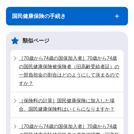
サ
本
ブ
文
国民健康保険の手続き
ナ
こ
ビ
こ
ゲ
ま
類似ページ
ー
で
シ
［70歳から74歳の国保加入者］70歳から74歳
ョ
の国民健康保険被保険者（旧高齢受給者証）の
ン
一部負担金の割合はどのようにして決まるので
こ
すか？
こ
か
［保険料の計算］国民健康保険に加入した場
ら
合、国民健康保険料はいくらになりますか？
［70歳から74歳の国保加入者］70歳から74歳