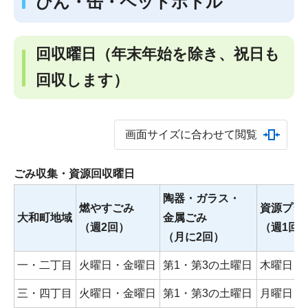
びん・缶・ペットボトル
回収曜日
（年末年始を除き、祝日も
回収します）
画面サイズに合わせて閲覧
ごみ収集・資源回収曜日
陶器・ガラス・
燃やすごみ
資源プラ
大和町地域
金属ごみ
（週2回）
（週1回
（月に2回）
一・二丁目
火曜日・金曜日
第1・第3の土曜日
木曜日
三・四丁目
火曜日・金曜日
第1・第3の土曜日
月曜日