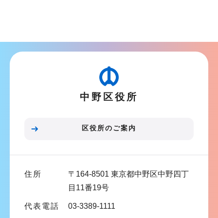
サ
ョ
ブ
ン
ナ
こ
ビ
こ
ゲ
か
ー
ら
シ
中野区役所
ョ
ン
こ
区役所のご案内
こ
ま
で
住所
〒164-8501 東京都中野区中野四丁
目11番19号
代表電話
03-3389-1111