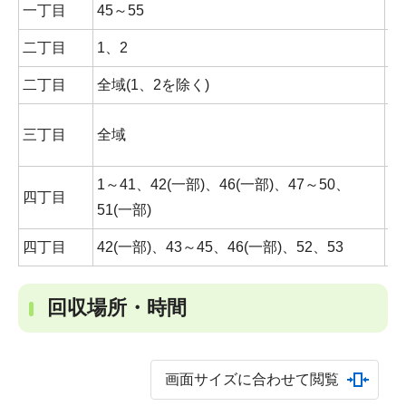
一丁目
45～55
木
二丁目
1、2
木
二丁目
全域(1、2を除く)
木
三丁目
全域
月
1～41、42(一部)、46(一部)、47～50、
四丁目
月
51(一部)
四丁目
42(一部)、43～45、46(一部)、52、53
金
回収場所・時間
画面サイズに合わせて閲覧