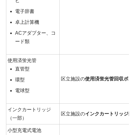
ビ
電子辞書
卓上計算機
ACアダプター、コ
ード類
使用済蛍光管
直管型
区立施設の
使用済蛍光管回収ボッ
環型
電球型
インクカートリッジ
区立施設の
インクカートリッジ回
（一部）
小型充電式電池