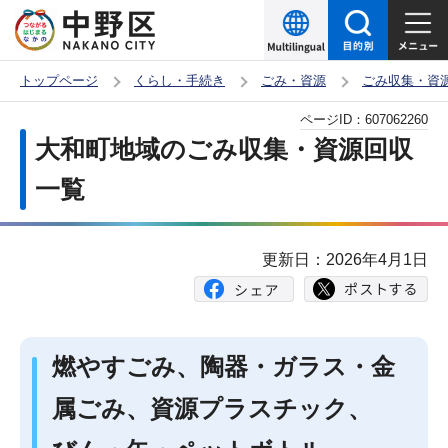
こ
の
ペ
トップページ
くらし・手続き
ごみ・資源
ごみ収集・資
ー
本
ページID：
607062260
ジ
文
大和町地域のごみ収集・資源回収
の
こ
先
一覧
こ
頭
か
で
ら
更新日：2026年4月1日
す
燃やすごみ、陶器・ガラス・金
属ごみ、資源プラスチック、