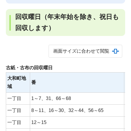
回収曜日
（年末年始を除き、祝日も
回収します）
画面サイズに合わせて閲覧
古紙・古布の回収曜日
大和町地
回
番
域
日
一丁目
1～7、31、66～68
木
一丁目
8～11、16～30、32～44、56～65
水
一丁目
12～15
木