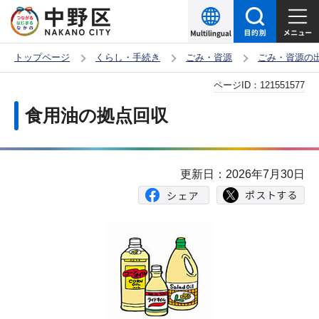
こ
の
ペ
トップページ
くらし・手続き
ごみ・資源
ごみ・資源の
ー
本
ページID：
121551577
ジ
文
の
食用油の拠点回収
こ
先
こ
頭
か
で
更新日：2026年7月30日
ら
す