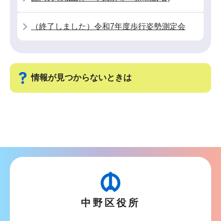
か
ら
（終了しました）令和7年度歩行姿勢測定会
情報が見つからないときは
サ
ブ
ナ
ビ
ゲ
ー
シ
中野区役所
ョ
ン