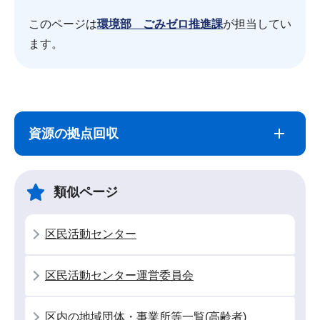
このページは
環境部 ごみゼロ推進課
が担当してい
ます。
サ
本
ブ
文
資源の拠点回収
ナ
こ
ビ
こ
ゲ
ま
類似ページ
ー
で
シ
区民活動センター
ョ
ン
区民活動センター運営委員会
こ
こ
区内の地域団体・事業所等一覧(高齢者)