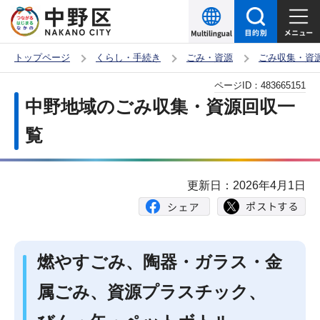
こ
の
ペ
トップページ
くらし・手続き
ごみ・資源
ごみ収集・資
ー
本
ページID：
483665151
ジ
文
中野地域のごみ収集・資源回収一
の
こ
先
覧
こ
頭
か
で
ら
更新日：2026年4月1日
す
燃やすごみ、陶器・ガラス・金
属ごみ、資源プラスチック、