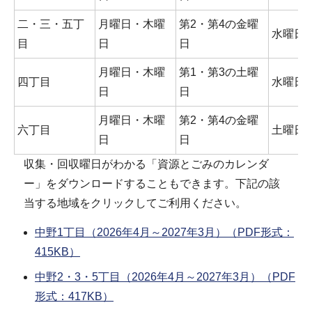
二・三・五丁
月曜日・木曜
第2・第4の金曜
水曜日
目
日
日
月曜日・木曜
第1・第3の土曜
四丁目
水曜日
日
日
月曜日・木曜
第2・第4の金曜
六丁目
土曜日
日
日
収集・回収曜日がわかる「資源とごみのカレンダ
ー」をダウンロードすることもできます。下記の該
当する地域をクリックしてご利用ください。
中野1丁目（2026年4月～2027年3月）（PDF形式：
415KB）
中野2・3・5丁目（2026年4月～2027年3月）（PDF
形式：417KB）