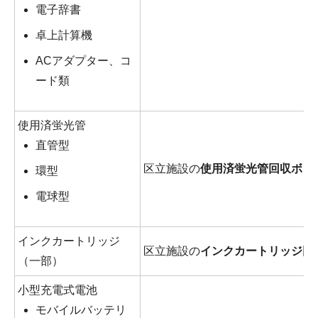
電子辞書
卓上計算機
ACアダプター、コ
ード類
使用済蛍光管
直管型
区立施設の
使用済蛍光管回収ボッ
環型
電球型
インクカートリッジ
区立施設の
インクカートリッジ回
（一部）
小型充電式電池
モバイルバッテリ