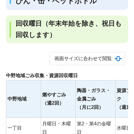
びん・缶・ペットボトル
回収曜日
（年末年始を除き、祝日も
回収します）
画面サイズに合わせて閲覧
中野地域ごみ収集・資源回収曜日
陶器・ガラス・
資源プ
燃やすごみ
中野地域
金属ごみ
ク
（週2回）
（月に2回）
（週1
月曜日・木曜
第2・第4の金曜
一丁目
水曜日
日
日