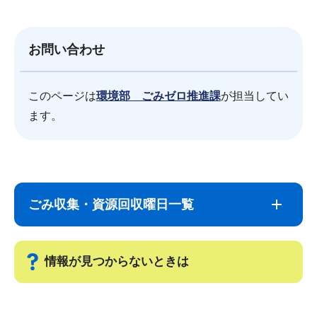
お問い合わせ
このページは
環境部 ごみゼロ推進課
が担当してい
ます。
サ
本
ブ
文
ごみ収集・資源回収曜日一覧
ナ
こ
ビ
こ
ゲ
ま
情報が見つからないときは
ー
で
シ
サ
ョ