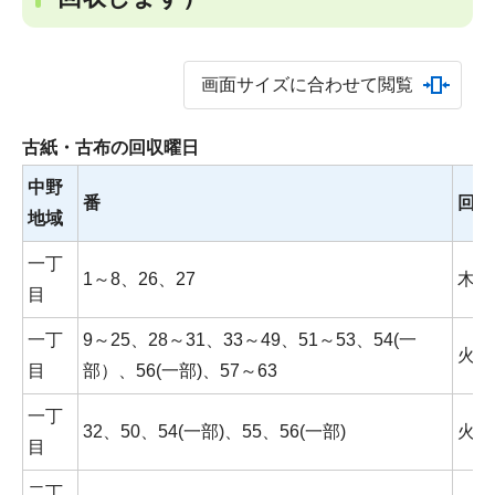
画面サイズに合わせて閲覧
古紙・古布の回収曜日
中野
番
回収
地域
一丁
1～8、26、27
木曜
目
一丁
9～25、28～31、33～49、51～53、54(一
火曜
目
部）、56(一部)、57～63
一丁
32、50、54(一部)、55、56(一部)
火曜
目
二丁