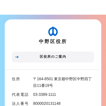
ブ
ン
ナ
こ
ビ
こ
ゲ
か
ー
ら
シ
中野区役所
ョ
ン
こ
区役所のご案内
こ
ま
で
住所
〒164-8501 東京都中野区中野四丁
目11番19号
代表電話
03-3389-1111
法人番号
8000020131148