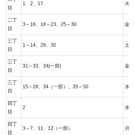
1、2、17
火曜
目
二丁
3～16、18～23、25～30
金曜
目
三丁
1～14、29、30
土曜
目
三丁
31～33、34(一部)
金曜
目
三丁
15～28、34（一部）、35～50
水曜
目
四丁
2
水曜
目
四丁
3～7、11、12（一部）
月曜
目