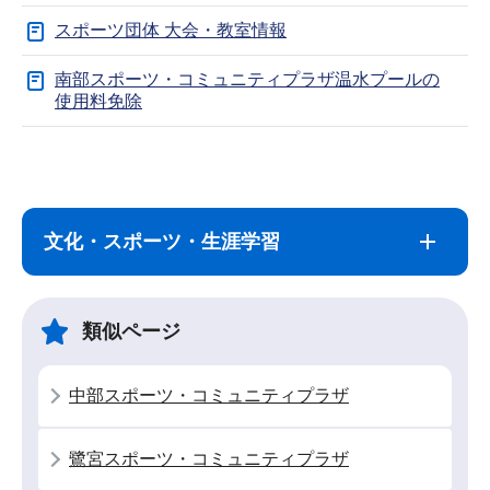
スポーツ団体 大会・教室情報
南部スポーツ・コミュニティプラザ温水プールの
使用料免除
サ
本
ブ
文
ナ
こ
文化・スポーツ・生涯学習
ビ
こ
ゲ
ま
ー
で
類似ページ
シ
ョ
中部スポーツ・コミュニティプラザ
ン
こ
鷺宮スポーツ・コミュニティプラザ
こ