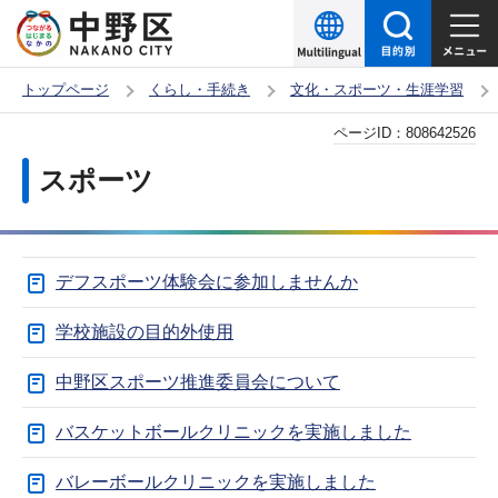
こ
の
ペ
トップページ
くらし・手続き
文化・スポーツ・生涯学習
ー
本
ページID：
808642526
ジ
文
の
スポーツ
こ
先
こ
頭
か
で
デフスポーツ体験会に参加しませんか
ら
す
学校施設の目的外使用
中野区スポーツ推進委員会について
バスケットボールクリニックを実施しました
バレーボールクリニックを実施しました