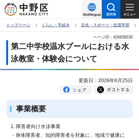
こ
の
ペ
トップページ
くらし・手続き
文化・スポーツ・生涯学習
ー
本
ページID：
426936530
ジ
文
第二中学校温水プールにおける水
の
こ
先
泳教室・体験会について
こ
頭
か
で
ら
更新日：2026年6月25日
す
事業概要
1. 障害者向け水泳事業
・身体障害者、知的障害者を対象に、地域で健康に