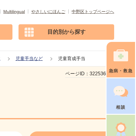
Multilingual
やさしいにほんご
中野区トップページへ
目的別から探す
成
児童手当など
児童育成手当
急病・救急
ページID：
322536438
相談