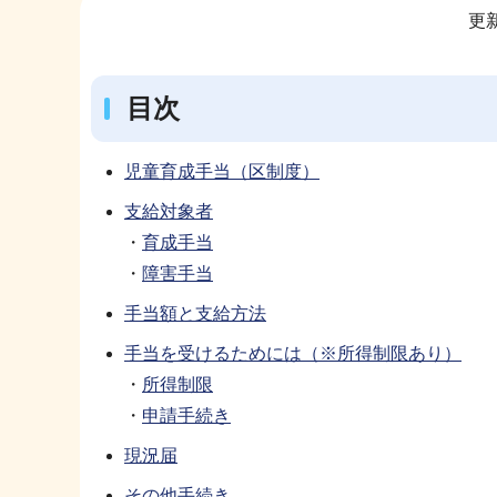
更新
ブ
ナ
ビ
目次
ゲ
ー
児童育成手当（区制度）
シ
支給対象者
ョ
・
育成手当
ン
・
障害手当
こ
こ
手当額と支給方法
か
手当を受けるためには（※所得制限あり）
ら
・
所得制限
・
申請手続き
現況届
その他手続き