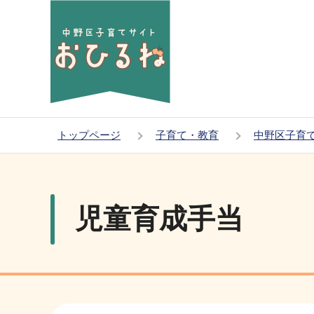
こ
の
ペ
ー
ジ
の
先
トップページ
子育て・教育
中野区子育
頭
本
で
文
す
こ
児童育成手当
こ
か
ら
サ