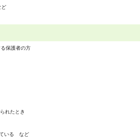
など
する保護者の方
られたとき
している など