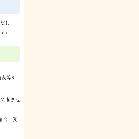
だし、
ます。
額表等を
はできませ
場合、受