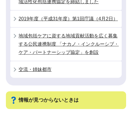
域活性化包括連携協定を締結しました
こ
か
2019年度（平成31年度）第1回庁議（4月2日）
ら
地域包括ケアに資する地域貢献活動を広く募集
する公民連携制度 「ナカノ・インクルーシブ・
ケア・パートナーシップ協定」を創設
交流・姉妹都市
情報が見つからないときは
サ
ブ