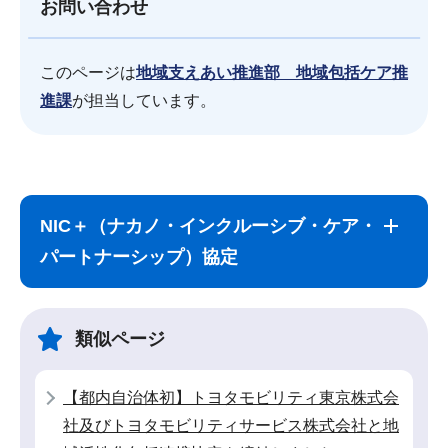
お問い合わせ
このページは
地域支えあい推進部 地域包括ケア推
進課
が担当しています。
サ
本
ブ
文
NIC＋（ナカノ・インクルーシブ・ケア・
ナ
こ
パートナーシップ）協定
ビ
こ
ゲ
ま
ー
で
類似ページ
シ
ョ
【都内自治体初】トヨタモビリティ東京株式会
ン
社及びトヨタモビリティサービス株式会社と地
こ