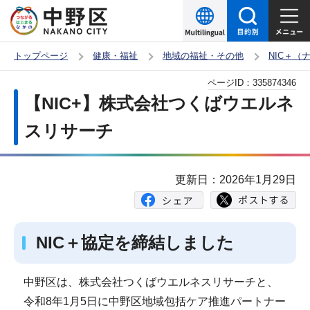
こ
の
ペ
トップページ
健康・福祉
地域の福祉・その他
NIC＋
ー
本
ページID：
335874346
ジ
文
【NIC+】株式会社つくばウエルネ
の
こ
先
スリサーチ
こ
頭
か
で
ら
更新日：2026年1月29日
す
NIC＋協定を締結しました
中野区は、株式会社つくばウエルネスリサーチと、
令和8年1月5日に中野区地域包括ケア推進パートナー