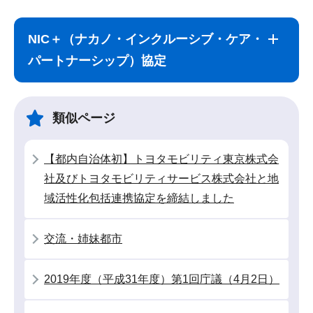
サ
本
ブ
文
NIC＋（ナカノ・インクルーシブ・ケア・
ナ
こ
パートナーシップ）協定
ビ
こ
ゲ
ま
ー
で
類似ページ
シ
ョ
【都内自治体初】トヨタモビリティ東京株式会
ン
社及びトヨタモビリティサービス株式会社と地
こ
域活性化包括連携協定を締結しました
こ
か
交流・姉妹都市
ら
2019年度（平成31年度）第1回庁議（4月2日）