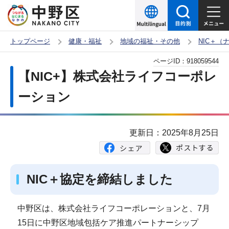
こ
の
ペ
トップページ
健康・福祉
地域の福祉・その他
NIC＋
ー
本
ページID：
918059544
ジ
文
【NIC+】株式会社ライフコーポレ
の
こ
先
ーション
こ
頭
か
で
ら
更新日：2025年8月25日
す
NIC＋協定を締結しました
中野区は、株式会社ライフコーポレーションと、7月
15日に中野区地域包括ケア推進パートナーシップ