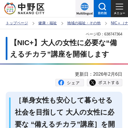
こ
の
ペ
トップページ
健康・福祉
地域の福祉・その他
NIC＋
ー
本
ページID：
638747364
ジ
文
【NIC+】大人の女性に必要な“備
の
こ
先
えるチカラ”講座を開催します
こ
頭
か
で
ら
更新日：2026年2月6日
す
［単身女性も安心して暮らせる
社会を目指して 大人の女性に必
要な “備えるチカラ”講座］を開