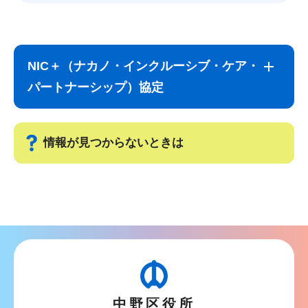
サ
本
ブ
文
NIC＋（ナカノ・インクルーシブ・ケア・
ナ
こ
パートナーシップ）協定
ビ
こ
ゲ
ま
ー
で
情報が見つからないときは
シ
ョ
サ
ン
ブ
こ
ナ
こ
ビ
か
ゲ
ら
ー
中野区役所
シ