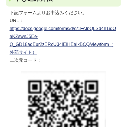
下記フォームよりお申込みください。
URL：
https://docs.google.com/forms/d/e/1FAIpQLSd4h1idO
aKZswnJ5Ee-
Q_GD18adEur2zERcU34lEIHEaIkBCQ/viewform（
外部サイト）
二次元コード：