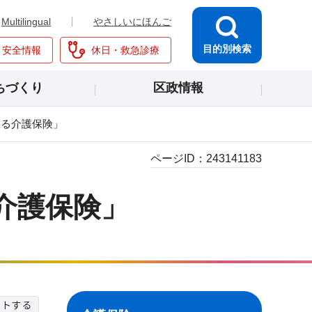
Multilingual
やさしいにほんご
目的別検索
・安全情報
休日・救急診療
ちづくり
区政情報
える介護保険」
ページID：
243141183
介護保険」