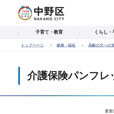
こ
の
ペ
ー
子育て・教育
くらし・
ジ
の
トップページ
健康・福祉
高齢の方への
先
頭
本
で
文
す
こ
介護保険パンフレ
こ
か
ら
サ
更新