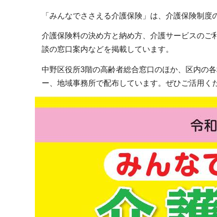
ブ
「みんなでささえる介護保険」は、介護保険制度
ナ
ビ
介護保険料の決め方と納め方、介護サービスのご
ゲ
談の窓口案内などを掲載しています。
ー
中野区役所3階の高齢者総合窓口のほか、区内の
シ
ー、地域事務所で配布しています。ぜひご活用く
ョ
ン
こ
こ
か
ら