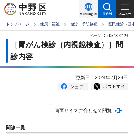
こ
の
ペ
トップページ
健康・福祉
健診・予防接種
区民健診（基
ー
本
ページID：
954392124
ジ
文
［胃がん検診（内視鏡検査）］問
の
こ
先
診内容
こ
頭
か
で
ら
更新日：2024年2月29日
す
画面サイズに合わせて閲覧
問診一覧