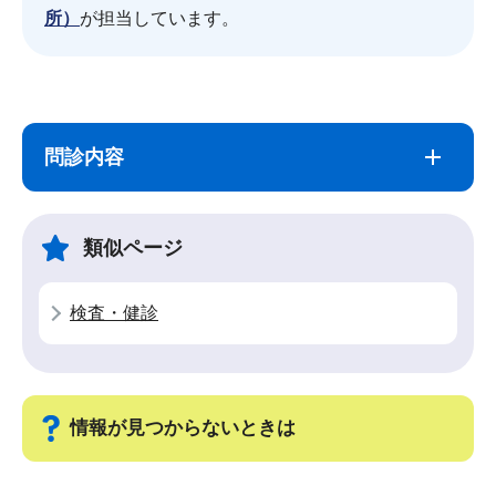
所）
が担当しています。
サ
本
ブ
文
問診内容
ナ
こ
ビ
こ
ゲ
ま
類似ページ
ー
で
シ
検査・健診
ョ
ン
こ
こ
情報が見つからないときは
か
ら