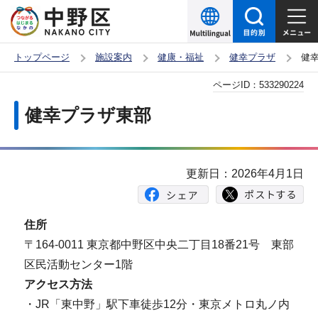
こ
の
ペ
トップページ
施設案内
健康・福祉
健幸プラザ
健
ー
本
ページID：
533290224
ジ
文
の
健幸プラザ東部
こ
先
こ
頭
か
で
更新日：2026年4月1日
ら
す
住所
〒164-0011 東京都中野区中央二丁目18番21号 東部
区民活動センター1階
アクセス方法
・JR「東中野」駅下車徒歩12分・東京メトロ丸ノ内