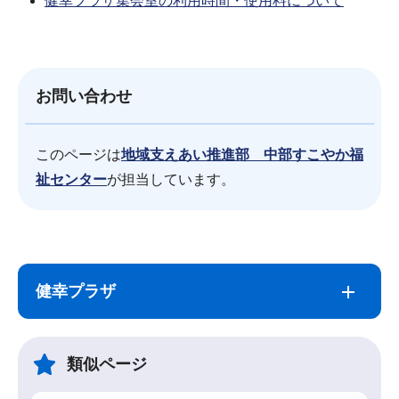
健幸プラザ集会室の利用時間・使用料について
お問い合わせ
このページは
地域支えあい推進部 中部すこやか福
祉センター
が担当しています。
サ
本
ブ
文
健幸プラザ
ナ
こ
ビ
こ
ゲ
ま
類似ページ
ー
で