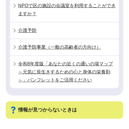
シ
NPOで区の施設の会議室を利用することができ
ョ
ますか？
ン
こ
介護予防
こ
か
介護予防事業（一般の高齢者の方向け）
ら
令和8年度版「あなたの近くの通いの場マップ
～元気に長生きするための心と身体の栄養剤
～」パンフレットをご活用ください
情報が見つからないときは
サ