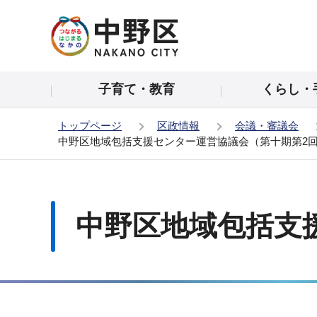
こ
の
ペ
ー
子育て・教育
くらし・
ジ
の
トップページ
区政情報
会議・審議会
先
中野区地域包括支援センター運営協議会（第十期第2
頭
で
本
す
文
こ
中野区地域包括支
こ
か
ら