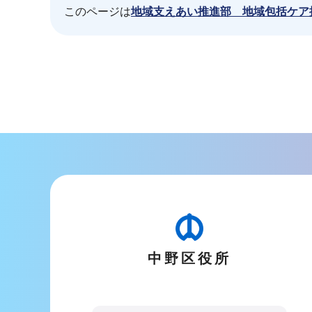
このページは
地域支えあい推進部 地域包括ケア
本
文
こ
こ
ま
で
中野区役所