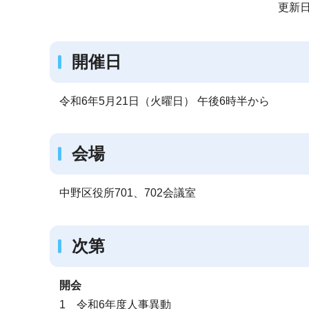
サ
更新日
ブ
ナ
開催日
ビ
ゲ
ー
令和6年5月21日（火曜日） 午後6時半から
シ
ョ
会場
ン
こ
中野区役所701、702会議室
こ
か
ら
次第
開会
1 令和6年度人事異動