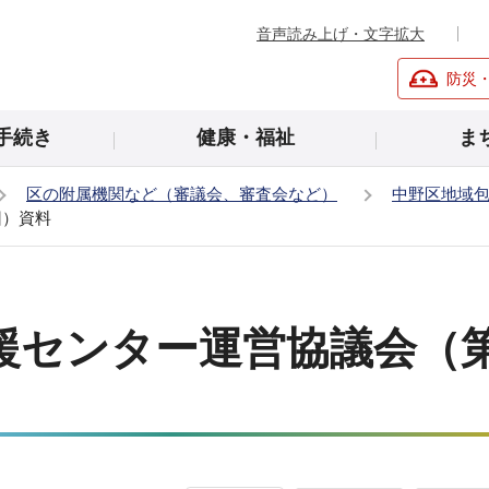
音声読み上げ・文字拡大
防災
手続き
健康・福祉
ま
区の附属機関など（審議会、審査会など）
中野区地域
回）資料
援センター運営協議会（