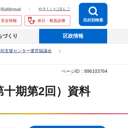
Multilingual
やさしいにほんご
目的別検索
・安全情報
休日・救急診療
ちづくり
区政情報
包括支援センター運営協議会
ページID：
896103764
第十期第2回）資料