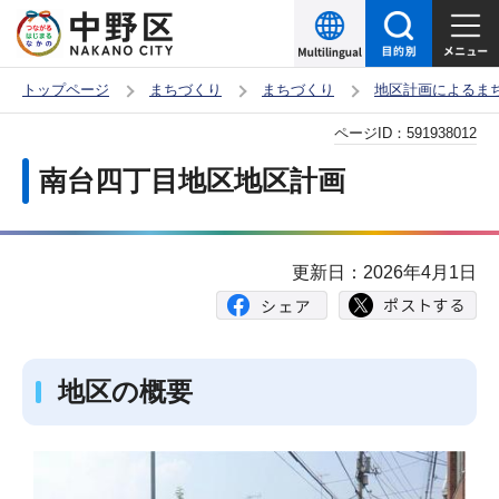
こ
の
ペ
トップページ
まちづくり
まちづくり
地区計画によるま
ー
本
ページID：
591938012
ジ
文
の
南台四丁目地区地区計画
こ
先
こ
頭
か
で
更新日：2026年4月1日
ら
す
地区の概要