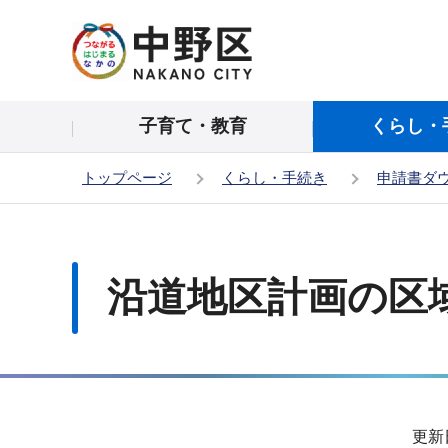
こ
の
ペ
ー
子育て・教育
くらし・
ジ
の
トップページ
くらし・手続き
申請書ダ
先
頭
本
で
文
す
こ
沿道地区計画の区
こ
か
ら
サ
更新