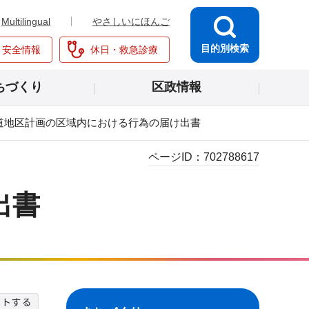
Multilingual
やさしいにほんご
目的別検索
・安全情報
休日・救急診療
ちづくり
区政情報
道地区計画の区域内における行為の届け出書
ページID：
702788617
出書