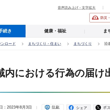
音声読み上げ・文字拡大
防災
手続き
健康・福祉
ま
ウンロード
まちづくり・住まい
まちづくり
沿
域内における行為の届け
日：2023年8月3日
印刷