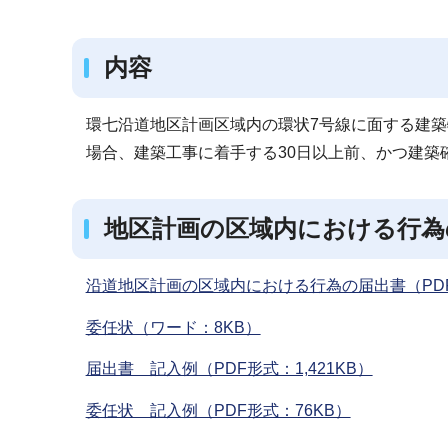
ブ
ナ
内容
ビ
ゲ
ー
環七沿道地区計画区域内の環状7号線に面する建築
シ
場合、建築工事に着手する30日以上前、かつ建築
ョ
ン
地区計画の区域内における行為
こ
こ
沿道地区計画の区域内における行為の届出書（PDF形
か
ら
委任状（ワード：8KB）
届出書 記入例（PDF形式：1,421KB）
委任状 記入例（PDF形式：76KB）