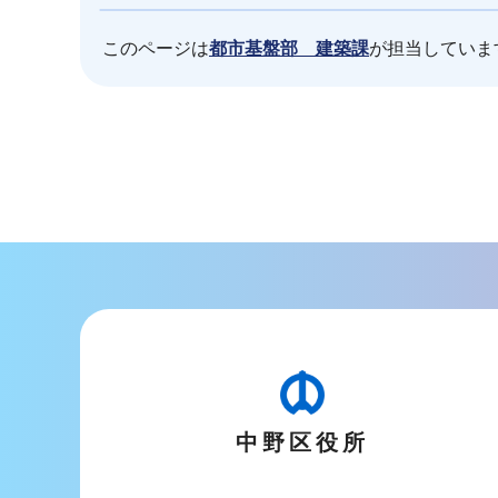
このページは
都市基盤部 建築課
が担当していま
本
文
こ
こ
ま
で
中野区役所