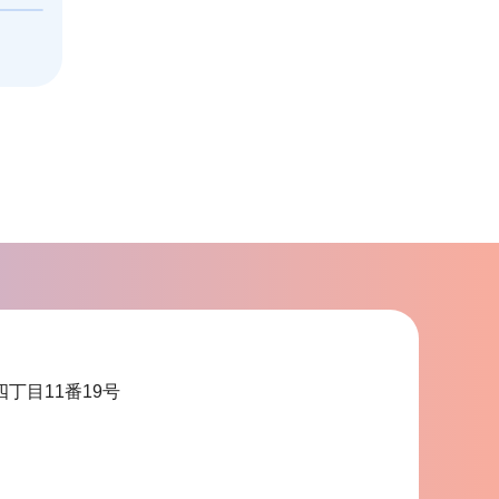
ビ
ゲ
ー
シ
ョ
ン
こ
こ
ま
で
四丁目11番19号