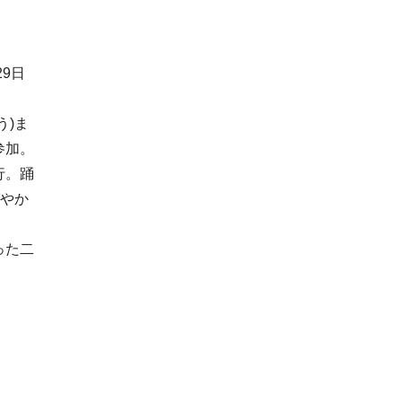
9日
う)ま
参加。
行。踊
びやか
った二