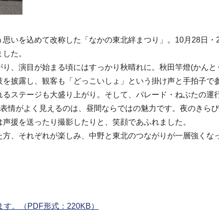
思いを込めて改称した「なかの東北絆まつり」。10月28日・2
ました。
り、演目が始まる頃にはすっかり秋晴れに。秋田竿燈(かんと
技を披露し、観客も「どっこいしょ」という掛け声と手拍子で
れるステージも大盛り上がり。そして、パレード・ねぶたの運
の表情がよく見えるのは、昼間ならではの魅力です。夜のきら
は声援を送ったり撮影したりと、笑顔であふれました。
た方、それぞれが楽しみ、中野と東北のつながりが一層強くな
。（PDF形式：220KB）