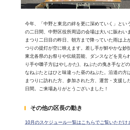
今年、「中野と東北の絆を更に深めていく」という
の二日間、中野区役所周辺の会場は大いに賑わい
まつり二日目の昨日、朝方まで降っていた雨は上が
つりの提灯が空に映えます。差し手が鮮やかな妙
東北各県のお祭りや伝統芸能、ダンスなどを見ら
り手や囃子方(はやしかた)、ねぶたの曳き手など
なねぶたとはひと味違った昼のねぶた。沿道の方
まつりに訪れた方、参加された方、運営・支援し
日間。ご来場ありがとうございました！
その他の区長の動き
10月のスケジュール一覧はこちらでご覧いただけます