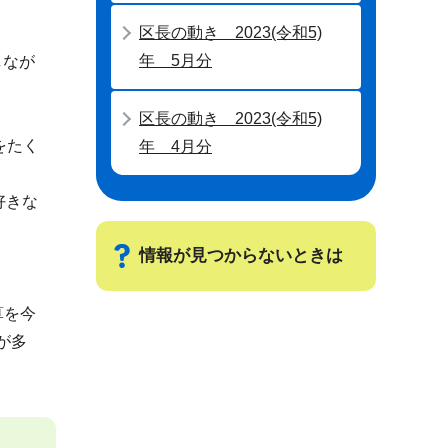
区長の動き 2023(令和5)
年 5月分
しなが
区長の動き 2023(令和5)
をたく
年 4月分
好きな
情報が見つからないときは
算を今
サ
が多
ブ
ナ
ビ
ゲ