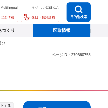
Multilingual
やさしいにほんご
目的別検索
・安全情報
休日・救急診療
ちづくり
区政情報
0月分
ページID：
270660758