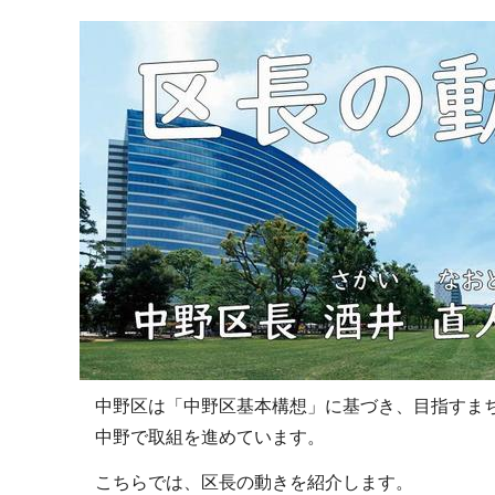
ブ
ナ
ビ
ゲ
ー
シ
ョ
ン
こ
こ
か
ら
中野区は「中野区基本構想」に基づき、目指すま
中野で取組を進めています。
こちらでは、区長の動きを紹介します。