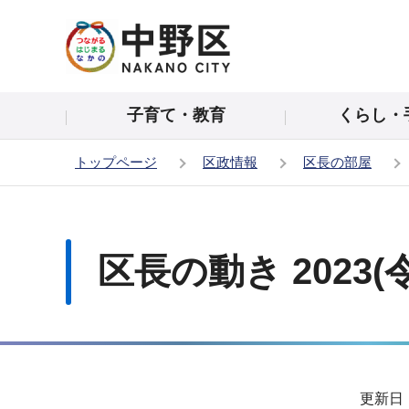
こ
の
ペ
ー
子育て・教育
くらし・
ジ
の
トップページ
区政情報
区長の部屋
先
頭
本
で
文
す
こ
区長の動き 2023(
こ
か
ら
サ
更新日：