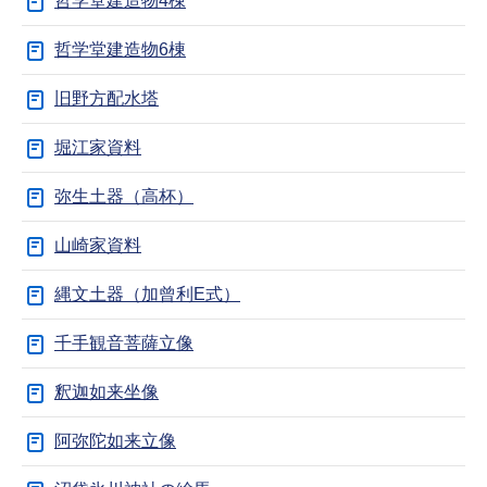
哲学堂建造物4棟
哲学堂建造物6棟
旧野方配水塔
堀江家資料
弥生土器（高杯）
山崎家資料
縄文土器（加曾利E式）
千手観音菩薩立像
釈迦如来坐像
阿弥陀如来立像