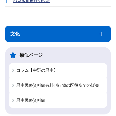
沼袋氷川神社の絵馬
サ
本
ブ
文
ナ
こ
文化
ビ
こ
ゲ
ま
ー
で
類似ページ
シ
ョ
コラム【中野の歴史】
ン
こ
歴史民俗資料館有料刊行物の区役所での販売
こ
か
歴史民俗資料館
ら