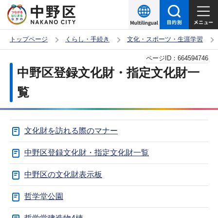
こ
の
ペ
トップページ
くらし・手続き
文化・スポーツ・生涯学習
ー
本
ページID：
664594746
ジ
文
中野区登録文化財・指定文化財一
の
こ
先
覧
こ
頭
か
で
ら
す
文化財を訪れる際のマナー
中野区登録文化財・指定文化財一覧
中野区の文化財表示板
哲学堂公園